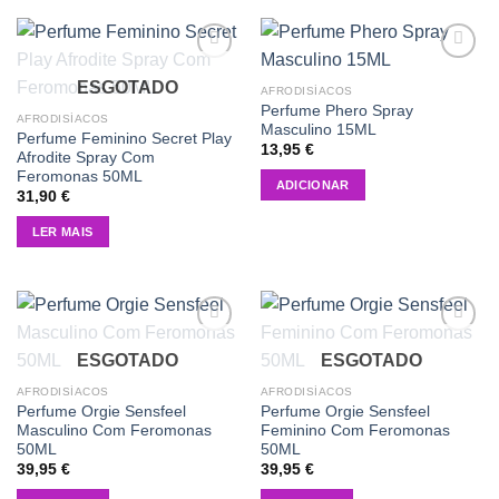
Add to
Add to
ESGOTADO
wishlist
wishlist
AFRODISÍACOS
Perfume Phero Spray
AFRODISÍACOS
Masculino 15ML
Perfume Feminino Secret Play
13,95
€
Afrodite Spray Com
Feromonas 50ML
ADICIONAR
31,90
€
LER MAIS
Add to
Add to
ESGOTADO
ESGOTADO
wishlist
wishlist
AFRODISÍACOS
AFRODISÍACOS
Perfume Orgie Sensfeel
Perfume Orgie Sensfeel
Masculino Com Feromonas
Feminino Com Feromonas
50ML
50ML
39,95
€
39,95
€