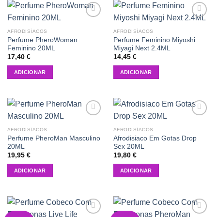
Add to
Add to
wishlist
wishlist
AFRODISÍACOS
AFRODISÍACOS
Perfume PheroWoman
Perfume Feminino Miyoshi
Feminino 20ML
Miyagi Next 2.4ML
17,40
€
14,45
€
ADICIONAR
ADICIONAR
Add to
Add to
wishlist
wishlist
AFRODISÍACOS
AFRODISÍACOS
Perfume PheroMan Masculino
Afrodisiaco Em Gotas Drop
20ML
Sex 20ML
19,95
€
19,80
€
ADICIONAR
ADICIONAR