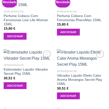
Novidade
Novidade
Add to
Add to
wishlist
wishlist
AFRODISÍACOS
AFRODISÍACOS
Perfume Cobeco Com
Perfume Cobeco Com
Feromonas Live Life Woman
Feromonas PheroMan 15ML
15ML
15,80
€
15,80
€
ADICIONAR
ADICIONAR
Add to
Add to
wishlist
wishlist
AFRODISÍACOS
Estimulador Liquido Vibrador
AFRODISÍACOS
Secret Play 15ML
Vibrador Liquido Efeito Calor
30,51
€
Aroma Morangos Secret Play
15ML
ADICIONAR
30,51
€
ADICIONAR