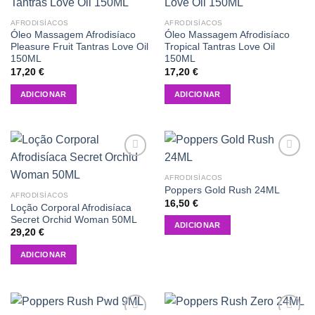
wishlist
wishlist
AFRODISÍACOS
AFRODISÍACOS
Óleo Massagem Afrodisíaco
Óleo Massagem Afrodisíaco
Pleasure Fruit Tantras Love Oil
Tropical Tantras Love Oil
150ML
150ML
17,20
€
17,20
€
ADICIONAR
ADICIONAR
Add to
Add to
wishlist
wishlist
AFRODISÍACOS
Poppers Gold Rush 24ML
AFRODISÍACOS
16,50
€
Loção Corporal Afrodisíaca
Secret Orchid Woman 50ML
ADICIONAR
29,20
€
ADICIONAR