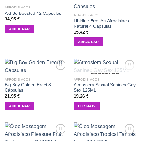
Add to
Add to
wishlist
wishlist
AFRODISÍACOS
Aid Be Boosted 42 Cápsulas
AFRODISÍACOS
34,95
€
Libidine Eros Art Afrodisiaco
Natural 4 Cápsulas
ADICIONAR
15,42
€
ADICIONAR
ESGOTADO
Add to
Add to
wishlist
wishlist
AFRODISÍACOS
AFRODISÍACOS
Big Boy Golden Erect 8
Atmosfera Sexual Saninex Gay
Cápsulas
Sex 125ML
21,95
€
19,26
€
ADICIONAR
LER MAIS
Add to
Add to