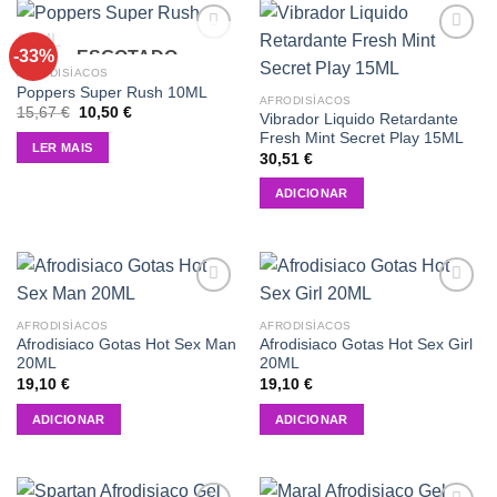
-33%
ESGOTADO
Add to
Add to
wishlist
wishlist
AFRODISÍACOS
Poppers Super Rush 10ML
AFRODISÍACOS
O
O
15,67
€
10,50
€
Vibrador Liquido Retardante
preço
preço
Fresh Mint Secret Play 15ML
original
atual
LER MAIS
era:
é:
30,51
€
15,67 €.
10,50 €.
ADICIONAR
Add to
Add to
wishlist
wishlist
AFRODISÍACOS
AFRODISÍACOS
Afrodisiaco Gotas Hot Sex Man
Afrodisiaco Gotas Hot Sex Girl
20ML
20ML
19,10
€
19,10
€
ADICIONAR
ADICIONAR