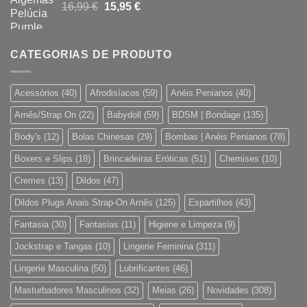
O
O
16,99
€
15,95
€
45,46 €.
26,95 €.
preço
preço
original
atual
era:
é:
CATEGORIAS DE PRODUTO
16,99 €.
15,95 €.
Acessórios
(40)
Afrodisíacos
(59)
Anéis Penianos
(40)
Arnês/Strap On
(22)
Babydoll
(59)
BDSM | Bondage
(135)
Body's
(12)
Bolas Chinesas
(29)
Bombas | Anéis Penianos
(78)
Boxers e Slips
(18)
Brincadeiras Eróticas
(51)
Chemises
(10)
Cremes
(13)
Dildos
(47)
Dildos Plugs Anais Strap-On Arnês
(125)
Espartilhos
(43)
Fantasia
(30)
Fantasias
(11)
Higiene e Limpeza
(9)
Jockstrap e Tangas
(10)
Lingerie Feminina
(311)
Lingerie Masculina
(50)
Lubrificantes
(46)
Masturbadores Masculinos
(32)
Meias
(26)
Novidades
(308)