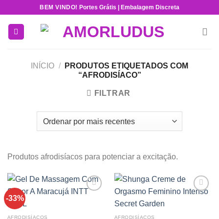
Skip
BEM VINDO!
Portes Grátis | Embalagem Discreta
to
content
INÍCIO
/
PRODUTOS ETIQUETADOS COM
“AFRODISÍACO”
FILTRAR
Produtos afrodisíacos para potenciar a excitação.
-33%
Add to
Add to
wishlist
wishlist
AFRODISÍACOS
AFRODISÍACOS