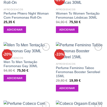
wishlist
wishlist
AFRODISÍACOS
AFRODISÍACOS
Perfume Phiero Night Woman
Women To Women Tentação
Com Feromonas Roll-On
Feromonas Lésbicas 30ML
O
O
25,35
€
94,90
€
75,50
€
preço
preço
original
atual
ADICIONAR
ADICIONAR
era:
é:
94,90 €.
75,50 €.
-20%
-33%
Add to
Add to
wishlist
wishlist
AFRODISÍACOS
Men To Men Tentação
AFRODISÍACOS
Feromonas Gay 30ML
Perfume Feminino Taboo
O
O
94,90
€
75,50
€
Feromonas Booster Sensfeel
preço
preço
15ML
original
atual
ADICIONAR
era:
é:
O
O
29,80
€
19,99
€
94,90 €.
75,50 €.
preço
preço
original
atual
ADICIONAR
era:
é:
29,80 €.
19,99 €.