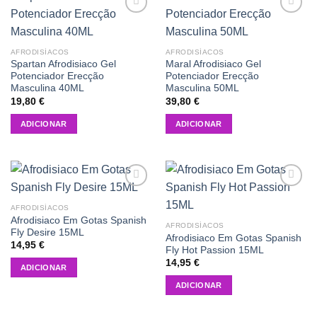
Add to
Add to
wishlist
wishlist
AFRODISÍACOS
AFRODISÍACOS
Spartan Afrodisiaco Gel
Maral Afrodisiaco Gel
Potenciador Erecção
Potenciador Erecção
Masculina 40ML
Masculina 50ML
19,80
€
39,80
€
ADICIONAR
ADICIONAR
Add to
Add to
wishlist
wishlist
AFRODISÍACOS
Afrodisiaco Em Gotas Spanish
AFRODISÍACOS
Fly Desire 15ML
Afrodisiaco Em Gotas Spanish
14,95
€
Fly Hot Passion 15ML
14,95
€
ADICIONAR
ADICIONAR