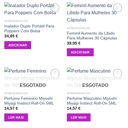
Add to
Add to
wishlist
wishlist
AFRODISÍACOS
Inalador Duplo Portátil Para
AFRODISÍACOS
Poppers Com Bolsa
Feminil Aumento da Libido
34,85
€
Para Mulheres 30 Cápsulas
39,95
€
ADICIONAR
ADICIONAR
Add to
Add to
ESGOTADO
ESGOTADO
wishlist
wishlist
AFRODISÍACOS
AFRODISÍACOS
Perfume Feminino Miyoshi
Perfume Masculino Miyoshi
Miyagi Instinct Roll-On 5ML
Miyagi Instinct Roll-On 5ML
14,57
€
14,57
€
LER MAIS
LER MAIS