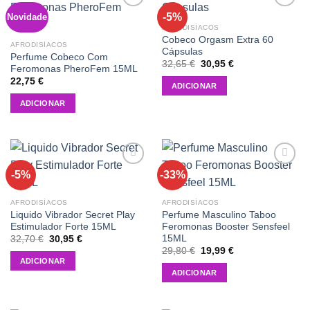
-5%
Novidade
Add to
Add to
wishlist
wishlist
AFRODISÍACOS
Cobeco Orgasm Extra 60
AFRODISÍACOS
Cápsulas
Perfume Cobeco Com
O
O
32,65
€
30,95
€
Feromonas PheroFem 15ML
preço
preço
22,75
€
original
atual
ADICIONAR
era:
é:
32,65 €.
30,95 €.
ADICIONAR
-5%
-33%
Add to
Add to
wishlist
wishlist
AFRODISÍACOS
AFRODISÍACOS
Liquido Vibrador Secret Play
Perfume Masculino Taboo
Estimulador Forte 15ML
Feromonas Booster Sensfeel
15ML
O
O
32,70
€
30,95
€
preço
preço
O
O
29,80
€
19,99
€
original
atual
preço
preço
ADICIONAR
era:
é:
original
atual
ADICIONAR
32,70 €.
30,95 €.
era:
é:
29,80 €.
19,99 €.