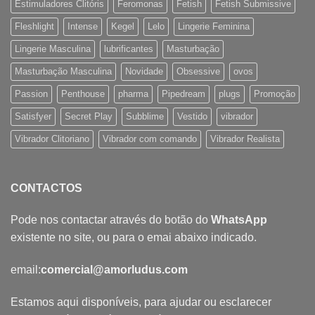
Estimuladores Clitóris
Feromonas
Fetish
Fetish Submissive
Fleshlight
Intense
Kegel
Lelo
Lingerie Feminina
Lingerie Masculina
lubrificantes
Masturbação
Masturbação Masculina
Novidade
Obsessive
ovos
Passion
Penthouse
pharma
Pipedream
plugs
Promoção
Satisfyer
Secret Play
Subblime
Vestido
vibrador
Vibrador Clitoriano
Vibrador com comando
Vibrador Realista
CONTACTOS
Pode nos contactar através do botão do
WhatsApp
existente no site, ou para o emai abaixo indicado.
email:
comercial@amorludus.com
Estamos aqui disponíveis, para ajudar ou esclarecer