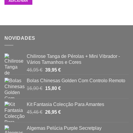
ADICIONAR
NOVIDADES
Chilirose Tanga de Pérolas + Mini Vibrador -
Vários Tamanhos e Cores
O
O
46,95
€
39,95
€
preço
preço
Bolas Chinesas Golden Com Controlo Remoto
original
atual
O
O
16,90
€
era:
15,80
€
é:
preço
preço
46,95 €.
39,95 €.
original
atual
Kit Fantasia Colecção Para Amantes
era:
é:
O
O
45,46
€
26,95
€
16,90 €.
15,80 €.
preço
preço
original
atual
Algemas Pelúcia Purple Secretplay
era:
é: