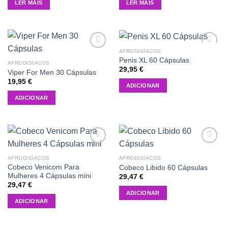
LER MAIS
LER MAIS
AFRODISÍACOS
Add to
Add to
Penis XL 60 Cápsulas
wishlist
wishlist
AFRODISÍACOS
29,95
€
Viper For Men 30 Cápsulas
19,95
€
ADICIONAR
ADICIONAR
Add to
Add to
wishlist
wishlist
AFRODISÍACOS
AFRODISÍACOS
Cobeco Venicom Para
Cobeco Libido 60 Cápsulas
Mulheres 4 Cápsulas mini
29,47
€
29,47
€
ADICIONAR
ADICIONAR