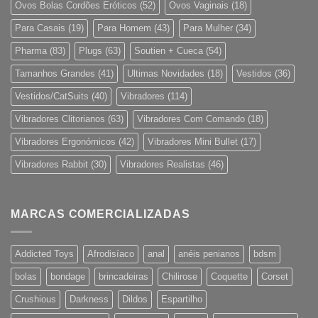
Ovos Bolas Cordões Eróticos
(52)
Ovos Vaginais
(18)
Para Casais
(19)
Para Homem
(43)
Para Mulher
(34)
Pharma
(83)
Plugs
(63)
Soutien + Cueca
(54)
Tamanhos Grandes
(41)
Ultimas Novidades
(18)
Vestidos
(36)
Vestidos/CatSuits
(40)
Vibradores
(114)
Vibradores Clitorianos
(63)
Vibradores Com Comando
(18)
Vibradores Ergonómicos
(42)
Vibradores Mini Bullet
(17)
Vibradores Rabbit
(30)
Vibradores Realistas
(46)
MARCAS COMERCIALIZADAS
Addicted Toys
Afrodisíaco
anal
anéis penianos
bdsm
bolas
bondage
brincadeiras
Chilirose
Coquette
Corset
Crushious
Darkness
Dildos
Espartilho