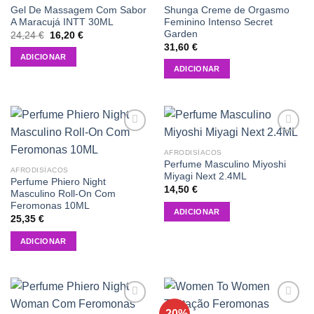
Gel De Massagem Com Sabor
Shunga Creme de Orgasmo
A Maracujá INTT 30ML
Feminino Intenso Secret
Garden
O
O
24,24
€
16,20
€
preço
preço
31,60
€
original
atual
ADICIONAR
era:
é:
ADICIONAR
24,24 €.
16,20 €.
Add to
Add to
wishlist
wishlist
AFRODISÍACOS
Perfume Masculino Miyoshi
AFRODISÍACOS
Miyagi Next 2.4ML
Perfume Phiero Night
14,50
€
Masculino Roll-On Com
Feromonas 10ML
ADICIONAR
25,35
€
ADICIONAR
-20%
Add to
Add to