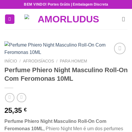
Skip
BEM VINDO!
Portes Grátis | Embalagem Discreta
to
content
Add to
INÍCIO
/
AFRODISÍACOS
/
PARA HOMEM
wishlist
Perfume Phiero Night Masculino Roll-On
Com Feromonas 10ML
25,35
€
Perfume Phiero Night Masculino Roll-On Com
Feromonas 10ML,
Phiero Night Men é um dos perfumes