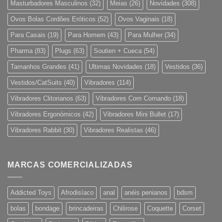
Masturbadores Masculinos
(32)
Meias
(26)
Novidades
(308)
Ovos Bolas Cordões Eróticos
(52)
Ovos Vaginais
(18)
Para Casais
(19)
Para Homem
(43)
Para Mulher
(34)
Pharma
(83)
Plugs
(63)
Soutien + Cueca
(54)
Tamanhos Grandes
(41)
Ultimas Novidades
(18)
Vestidos
(36)
Vestidos/CatSuits
(40)
Vibradores
(114)
Vibradores Clitorianos
(63)
Vibradores Com Comando
(18)
Vibradores Ergonómicos
(42)
Vibradores Mini Bullet
(17)
Vibradores Rabbit
(30)
Vibradores Realistas
(46)
MARCAS COMERCIALIZADAS
Addicted Toys
Afrodisíaco
anal
anéis penianos
bdsm
bolas
bondage
brincadeiras
Chilirose
Coquette
Corset