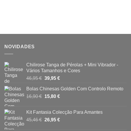
NOVIDADES
Chilirose Tanga de Pérolas + Mini Vibrador -
Vários Tamanhos e Cores
O
O
46,95
€
39,95
€
preço
preço
Bolas Chinesas Golden Com Controlo Remoto
original
atual
O
O
16,90
€
era:
15,80
€
é:
preço
preço
46,95 €.
39,95 €.
original
atual
Kit Fantasia Colecção Para Amantes
era:
é:
O
O
45,46
€
26,95
€
16,90 €.
15,80 €.
preço
preço