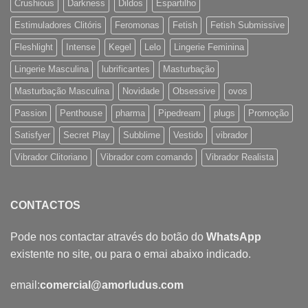
Crushious
Darkness
Dildos
Espartilho
Estimuladores Clitóris
Feromonas
Fetish
Fetish Submissive
Fleshlight
Intense
Kegel
Lelo
Lingerie Feminina
Lingerie Masculina
lubrificantes
Masturbação
Masturbação Masculina
Novidade
Obsessive
ovos
Passion
Penthouse
pharma
Pipedream
plugs
Promoção
Satisfyer
Secret Play
Subblime
Vestido
vibrador
Vibrador Clitoriano
Vibrador com comando
Vibrador Realista
CONTACTOS
Pode nos contactar através do botão do
WhatsApp
existente no site, ou para o emai abaixo indicado.
email:
comercial@amorludus.com