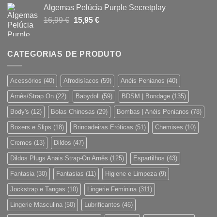
original
atual
Algemas Pelúcia Purple Secretplay
era:
é:
O
O
16,99
€
15,95
€
45,46 €.
26,95 €.
preço
preço
original
atual
era:
é:
CATEGORIAS DE PRODUTO
16,99 €.
15,95 €.
Acessórios
(40)
Afrodisíacos
(59)
Anéis Penianos
(40)
Arnês/Strap On
(22)
Babydoll
(59)
BDSM | Bondage
(135)
Body's
(12)
Bolas Chinesas
(29)
Bombas | Anéis Penianos
(78)
Boxers e Slips
(18)
Brincadeiras Eróticas
(51)
Chemises
(10)
Cremes
(13)
Dildos
(47)
Dildos Plugs Anais Strap-On Arnês
(125)
Espartilhos
(43)
Fantasia
(30)
Fantasias
(11)
Higiene e Limpeza
(9)
Jockstrap e Tangas
(10)
Lingerie Feminina
(311)
Lingerie Masculina
(50)
Lubrificantes
(46)