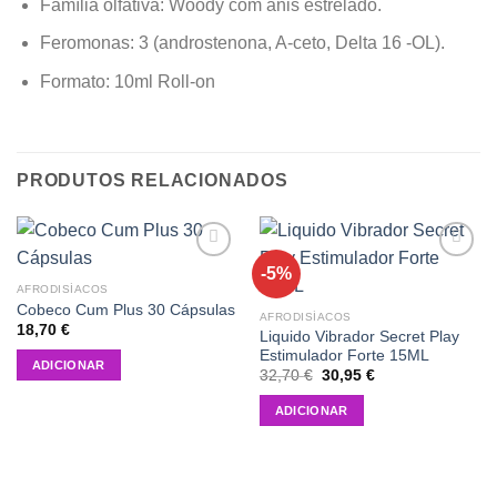
Família olfativa: Woody com anis estrelado.
Feromonas: 3 (androstenona, A-ceto, Delta 16 -OL).
Formato: 10ml Roll-on
PRODUTOS RELACIONADOS
-5%
Add to
Add to
wishlist
wishlist
AFRODISÍACOS
Cobeco Cum Plus 30 Cápsulas
AFRODISÍACOS
18,70
€
Liquido Vibrador Secret Play
Estimulador Forte 15ML
ADICIONAR
O
O
32,70
€
30,95
€
preço
preço
original
atual
ADICIONAR
era:
é:
32,70 €.
30,95 €.