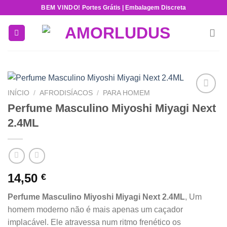
Skip
BEM VINDO!
Portes Grátis | Embalagem Discreta
to
content
INÍCIO
/
AFRODISÍACOS
/
PARA HOMEM
Add to
Perfume Masculino Miyoshi Miyagi Next
wishlist
2.4ML
14,50
€
Perfume Masculino Miyoshi Miyagi Next 2.4ML
, Um
homem moderno não é mais apenas um caçador
implacável. Ele atravessa num ritmo frenético os