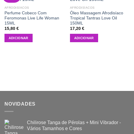
AFRODISÍACOS
AFRODISÍACOS
Perfume Cobeco Com
Óleo Massagem Afrodisíaco
Feromonas Live Life Woman
Tropical Tantras Love Oil
15ML
150ML
15,80
€
17,20
€
ADICIONAR
ADICIONAR
NOVIDADES
Chilirose Tanga de Pérolas + Mini Vibrador -
Vários Tamanhos e Cores