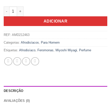
Quantidade de Perfume Masculino Miyoshi Miyagi Next 2.4ML
ADICIONAR
REF:
AMD212463
Categorias:
Afrodisíacos
,
Para Homem
Etiquetas:
Afrodisíaco
,
Feromonas
,
Miyoshi Miyagi
,
Perfume
DESCRIÇÃO
AVALIAÇÕES (0)