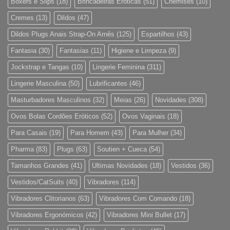
Boxers e Slips
(18)
Brincadeiras Eróticas
(51)
Chemises
(10)
Cremes
(13)
Dildos
(47)
Dildos Plugs Anais Strap-On Arnês
(125)
Espartilhos
(43)
Fantasia
(30)
Fantasias
(11)
Higiene e Limpeza
(9)
Jockstrap e Tangas
(10)
Lingerie Feminina
(311)
Lingerie Masculina
(50)
Lubrificantes
(46)
Masturbadores Masculinos
(32)
Meias
(26)
Novidades
(308)
Ovos Bolas Cordões Eróticos
(52)
Ovos Vaginais
(18)
Para Casais
(19)
Para Homem
(43)
Para Mulher
(34)
Pharma
(83)
Plugs
(63)
Soutien + Cueca
(54)
Tamanhos Grandes
(41)
Ultimas Novidades
(18)
Vestidos
(36)
Vestidos/CatSuits
(40)
Vibradores
(114)
Vibradores Clitorianos
(63)
Vibradores Com Comando
(18)
Vibradores Ergonómicos
(42)
Vibradores Mini Bullet
(17)