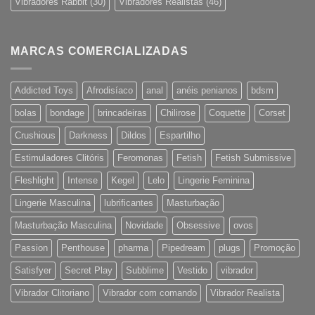
Vibradores Rabbit
(30)
Vibradores Realistas
(46)
MARCAS COMERCIALIZADAS
Addicted Toys
Afrodisíaco
anal
anéis penianos
bdsm
bolas
bondage
brincadeiras
Chilirose
Coquette
Corset
Crushious
Darkness
Dildos
Espartilho
Estimuladores Clitóris
Feromonas
Fetish
Fetish Submissive
Fleshlight
Intense
Kegel
Lelo
Lingerie Feminina
Lingerie Masculina
lubrificantes
Masturbação
Masturbação Masculina
Novidade
Obsessive
ovos
Passion
Penthouse
pharma
Pipedream
plugs
Promoção
Satisfyer
Secret Play
Subblime
Vestido
vibrador
Vibrador Clitoriano
Vibrador com comando
Vibrador Realista