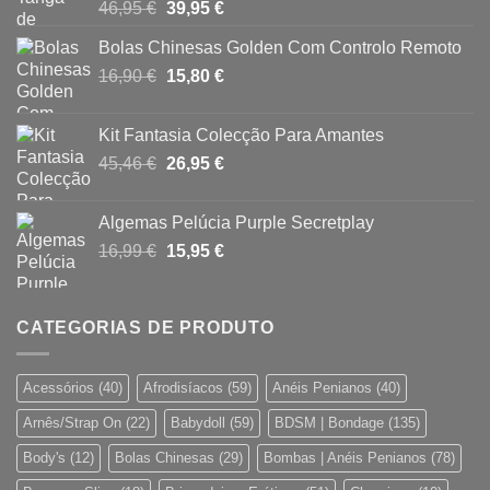
O
O
46,95
€
39,95
€
preço
preço
Bolas Chinesas Golden Com Controlo Remoto
original
atual
O
O
16,90
€
era:
15,80
€
é:
preço
preço
46,95 €.
39,95 €.
original
atual
Kit Fantasia Colecção Para Amantes
era:
é:
O
O
45,46
€
26,95
€
16,90 €.
15,80 €.
preço
preço
original
atual
Algemas Pelúcia Purple Secretplay
era:
é:
O
O
16,99
€
15,95
€
45,46 €.
26,95 €.
preço
preço
original
atual
era:
é:
CATEGORIAS DE PRODUTO
16,99 €.
15,95 €.
Acessórios
(40)
Afrodisíacos
(59)
Anéis Penianos
(40)
Arnês/Strap On
(22)
Babydoll
(59)
BDSM | Bondage
(135)
Body's
(12)
Bolas Chinesas
(29)
Bombas | Anéis Penianos
(78)