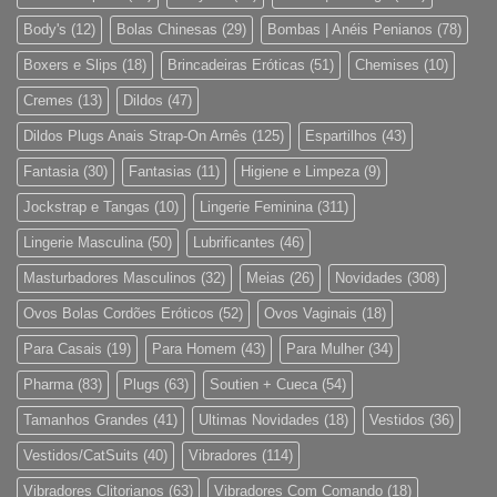
Body's
(12)
Bolas Chinesas
(29)
Bombas | Anéis Penianos
(78)
Boxers e Slips
(18)
Brincadeiras Eróticas
(51)
Chemises
(10)
Cremes
(13)
Dildos
(47)
Dildos Plugs Anais Strap-On Arnês
(125)
Espartilhos
(43)
Fantasia
(30)
Fantasias
(11)
Higiene e Limpeza
(9)
Jockstrap e Tangas
(10)
Lingerie Feminina
(311)
Lingerie Masculina
(50)
Lubrificantes
(46)
Masturbadores Masculinos
(32)
Meias
(26)
Novidades
(308)
Ovos Bolas Cordões Eróticos
(52)
Ovos Vaginais
(18)
Para Casais
(19)
Para Homem
(43)
Para Mulher
(34)
Pharma
(83)
Plugs
(63)
Soutien + Cueca
(54)
Tamanhos Grandes
(41)
Ultimas Novidades
(18)
Vestidos
(36)
Vestidos/CatSuits
(40)
Vibradores
(114)
Vibradores Clitorianos
(63)
Vibradores Com Comando
(18)