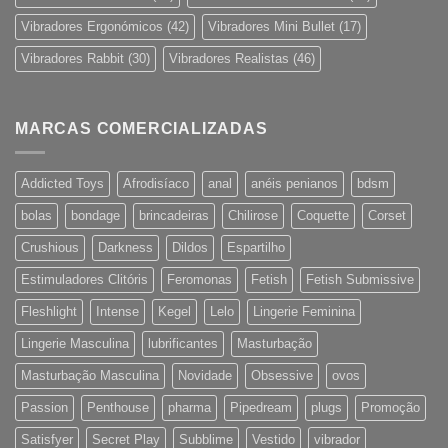
Vibradores Ergonómicos
(42)
Vibradores Mini Bullet
(17)
Vibradores Rabbit
(30)
Vibradores Realistas
(46)
MARCAS COMERCIALIZADAS
Addicted Toys
Afrodisíaco
anal
anéis penianos
bdsm
bolas
bondage
brincadeiras
Chilirose
Coquette
Corset
Crushious
Darkness
Dildos
Espartilho
Estimuladores Clitóris
Feromonas
Fetish
Fetish Submissive
Fleshlight
Intense
Kegel
Lelo
Lingerie Feminina
Lingerie Masculina
lubrificantes
Masturbação
Masturbação Masculina
Novidade
Obsessive
ovos
Passion
Penthouse
pharma
Pipedream
plugs
Promoção
Satisfyer
Secret Play
Subblime
Vestido
vibrador