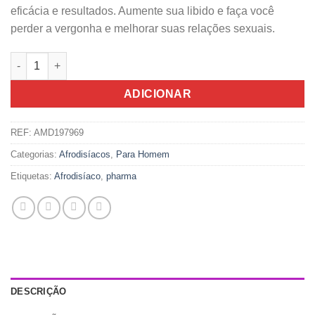
eficácia e resultados. Aumente sua libido e faça você
perder a vergonha e melhorar suas relações sexuais.
Quantidade de Libidine Eros Art Afrodisiaco Natural 4 Cápsulas
ADICIONAR
REF:
AMD197969
Categorias:
Afrodisíacos
,
Para Homem
Etiquetas:
Afrodisíaco
,
pharma
DESCRIÇÃO