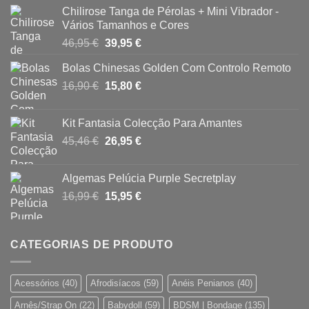
Chilirose Tanga de Pérolas + Mini Vibrador -
Vários Tamanhos e Cores
O
O
46,95
€
39,95
€
preço
preço
Bolas Chinesas Golden Com Controlo Remoto
original
atual
O
O
16,90
€
era:
15,80
€
é:
preço
preço
46,95 €.
39,95 €.
original
atual
Kit Fantasia Colecção Para Amantes
era:
é:
O
O
45,46
€
26,95
€
16,90 €.
15,80 €.
preço
preço
original
atual
Algemas Pelúcia Purple Secretplay
era:
é:
O
O
16,99
€
15,95
€
45,46 €.
26,95 €.
preço
preço
original
atual
era:
é:
CATEGORIAS DE PRODUTO
16,99 €.
15,95 €.
Acessórios
(40)
Afrodisíacos
(59)
Anéis Penianos
(40)
Arnês/Strap On
(22)
Babydoll
(59)
BDSM | Bondage
(135)