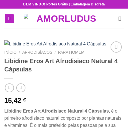
Skip
BEM VINDO!
Portes Grátis | Embalagem Discreta
to
content
INÍCIO
/
AFRODISÍACOS
/
PARA HOMEM
Add to
Libidine Eros Art Afrodisiaco Natural 4
wishlist
Cápsulas
15,42
€
Libidine Eros Art Afrodisiaco Natural 4 Cápsulas,
é o
primeiro afrodisíaco natural composto por plantas naturais
e vitaminas. É o mais preferido pelas pessoas pela sua