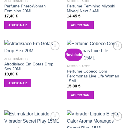
wishlist
wishlist
AFRODISÍACOS
AFRODISÍACOS
Perfume PheroWoman
Perfume Feminino Miyoshi
Feminino 20ML
Miyagi Next 2.4ML
17,40
€
14,45
€
ADICIONAR
ADICIONAR
Novidade
Add to
Add to
wishlist
wishlist
AFRODISÍACOS
Afrodisiaco Em Gotas Drop
AFRODISÍACOS
Sex 20ML
Perfume Cobeco Com
19,80
€
Feromonas Live Life Woman
15ML
ADICIONAR
15,80
€
ADICIONAR
Add to
Add to