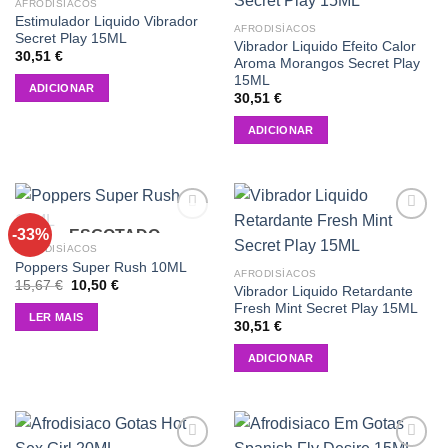
wishlist
wishlist
AFRODISÍACOS
Estimulador Liquido Vibrador
AFRODISÍACOS
Secret Play 15ML
Vibrador Liquido Efeito Calor
30,51
€
Aroma Morangos Secret Play
15ML
ADICIONAR
30,51
€
ADICIONAR
-33%
ESGOTADO
Add to
Add to
wishlist
wishlist
AFRODISÍACOS
Poppers Super Rush 10ML
AFRODISÍACOS
O
O
15,67
€
10,50
€
Vibrador Liquido Retardante
preço
preço
Fresh Mint Secret Play 15ML
original
atual
LER MAIS
era:
é:
30,51
€
15,67 €.
10,50 €.
ADICIONAR