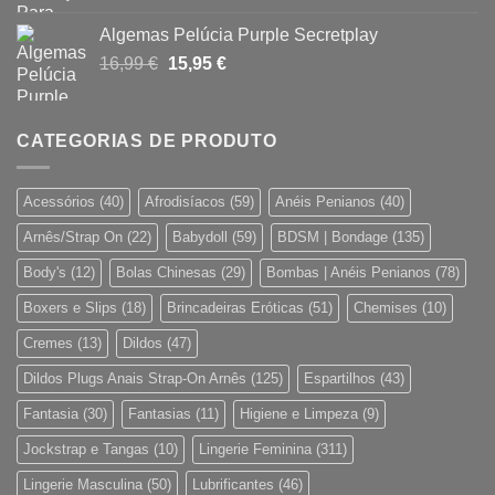
original
atual
Algemas Pelúcia Purple Secretplay
era:
é:
O
O
16,99
€
15,95
€
45,46 €.
26,95 €.
preço
preço
original
atual
era:
é:
CATEGORIAS DE PRODUTO
16,99 €.
15,95 €.
Acessórios
(40)
Afrodisíacos
(59)
Anéis Penianos
(40)
Arnês/Strap On
(22)
Babydoll
(59)
BDSM | Bondage
(135)
Body's
(12)
Bolas Chinesas
(29)
Bombas | Anéis Penianos
(78)
Boxers e Slips
(18)
Brincadeiras Eróticas
(51)
Chemises
(10)
Cremes
(13)
Dildos
(47)
Dildos Plugs Anais Strap-On Arnês
(125)
Espartilhos
(43)
Fantasia
(30)
Fantasias
(11)
Higiene e Limpeza
(9)
Jockstrap e Tangas
(10)
Lingerie Feminina
(311)
Lingerie Masculina
(50)
Lubrificantes
(46)