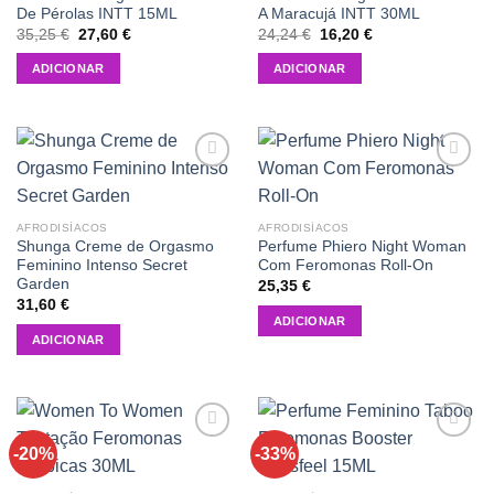
De Pérolas INTT 15ML
A Maracujá INTT 30ML
O
O
O
O
35,25
€
27,60
€
24,24
€
16,20
€
preço
preço
preço
preço
original
atual
original
atual
ADICIONAR
ADICIONAR
era:
é:
era:
é:
35,25 €.
27,60 €.
24,24 €.
16,20 €.
Add to
Add to
wishlist
wishlist
AFRODISÍACOS
AFRODISÍACOS
Shunga Creme de Orgasmo
Perfume Phiero Night Woman
Feminino Intenso Secret
Com Feromonas Roll-On
Garden
25,35
€
31,60
€
ADICIONAR
ADICIONAR
-20%
-33%
Add to
Add to
wishlist
wishlist