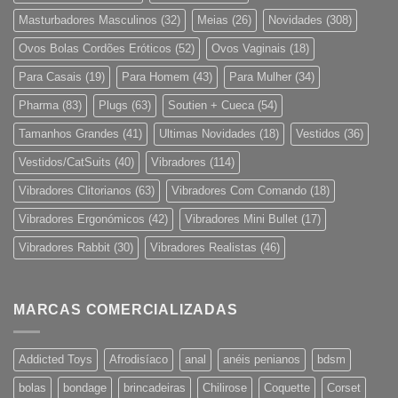
Masturbadores Masculinos
(32)
Meias
(26)
Novidades
(308)
Ovos Bolas Cordões Eróticos
(52)
Ovos Vaginais
(18)
Para Casais
(19)
Para Homem
(43)
Para Mulher
(34)
Pharma
(83)
Plugs
(63)
Soutien + Cueca
(54)
Tamanhos Grandes
(41)
Ultimas Novidades
(18)
Vestidos
(36)
Vestidos/CatSuits
(40)
Vibradores
(114)
Vibradores Clitorianos
(63)
Vibradores Com Comando
(18)
Vibradores Ergonómicos
(42)
Vibradores Mini Bullet
(17)
Vibradores Rabbit
(30)
Vibradores Realistas
(46)
MARCAS COMERCIALIZADAS
Addicted Toys
Afrodisíaco
anal
anéis penianos
bdsm
bolas
bondage
brincadeiras
Chilirose
Coquette
Corset