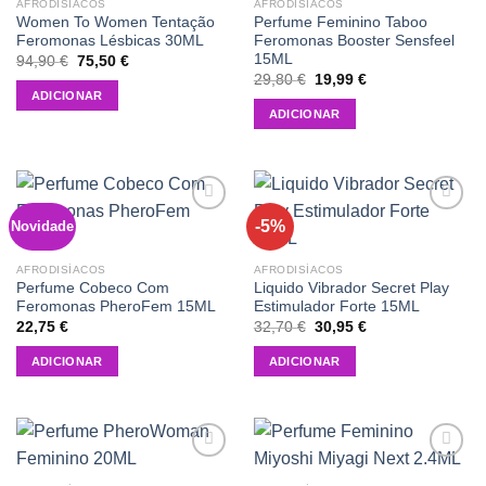
AFRODISÍACOS
AFRODISÍACOS
Women To Women Tentação
Perfume Feminino Taboo
Feromonas Lésbicas 30ML
Feromonas Booster Sensfeel
15ML
O
O
94,90
€
75,50
€
preço
preço
O
O
29,80
€
19,99
€
original
atual
preço
preço
ADICIONAR
era:
é:
original
atual
ADICIONAR
94,90 €.
75,50 €.
era:
é:
29,80 €.
19,99 €.
-5%
Novidade
Add to
Add to
wishlist
wishlist
AFRODISÍACOS
AFRODISÍACOS
Perfume Cobeco Com
Liquido Vibrador Secret Play
Feromonas PheroFem 15ML
Estimulador Forte 15ML
O
O
22,75
€
32,70
€
30,95
€
preço
preço
original
atual
ADICIONAR
ADICIONAR
era:
é:
32,70 €.
30,95 €.
Add to
Add to