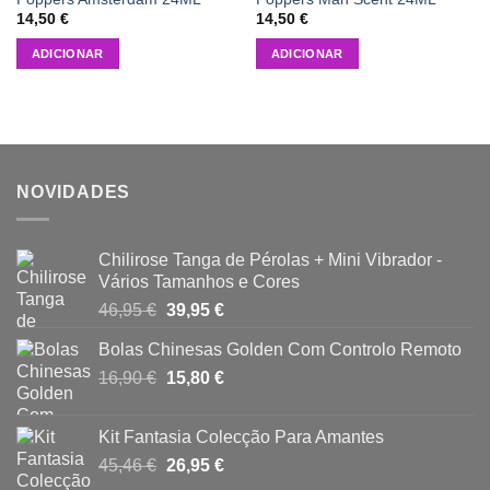
14,50
€
14,50
€
ADICIONAR
ADICIONAR
NOVIDADES
Chilirose Tanga de Pérolas + Mini Vibrador -
Vários Tamanhos e Cores
O
O
46,95
€
39,95
€
preço
preço
Bolas Chinesas Golden Com Controlo Remoto
original
atual
O
O
16,90
€
era:
15,80
€
é:
preço
preço
46,95 €.
39,95 €.
original
atual
Kit Fantasia Colecção Para Amantes
era:
é:
O
O
45,46
€
26,95
€
16,90 €.
15,80 €.
preço
preço