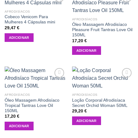
Add to
Add to
wishlist
wishlist
AFRODISÍACOS
Cobeco Venicom Para
AFRODISÍACOS
Mulheres 4 Cápsulas mini
Óleo Massagem Afrodisíaco
29,47
€
Pleasure Fruit Tantras Love Oil
150ML
ADICIONAR
17,20
€
ADICIONAR
Add to
Add to
wishlist
wishlist
AFRODISÍACOS
AFRODISÍACOS
Óleo Massagem Afrodisíaco
Loção Corporal Afrodisíaca
Tropical Tantras Love Oil
Secret Orchid Woman 50ML
150ML
29,20
€
17,20
€
ADICIONAR
ADICIONAR