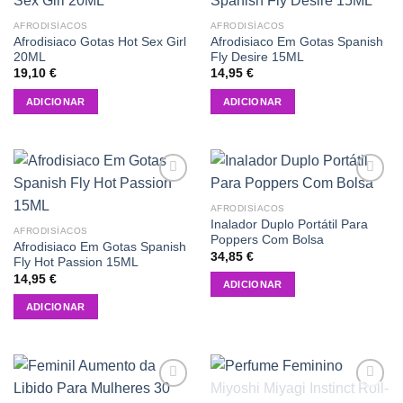
Add to
Add to
wishlist
wishlist
AFRODISÍACOS
AFRODISÍACOS
Afrodisiaco Gotas Hot Sex Girl
Afrodisiaco Em Gotas Spanish
20ML
Fly Desire 15ML
19,10
€
14,95
€
ADICIONAR
ADICIONAR
Add to
Add to
wishlist
wishlist
AFRODISÍACOS
Inalador Duplo Portátil Para
AFRODISÍACOS
Poppers Com Bolsa
Afrodisiaco Em Gotas Spanish
34,85
€
Fly Hot Passion 15ML
14,95
€
ADICIONAR
ADICIONAR
Add to
Add to