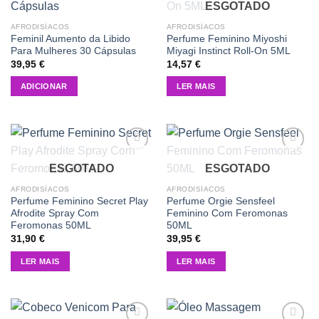
ESGOTADO
wishlist
wishlist
AFRODISÍACOS
AFRODISÍACOS
Feminil Aumento da Libido
Perfume Feminino Miyoshi
Para Mulheres 30 Cápsulas
Miyagi Instinct Roll-On 5ML
39,95
€
14,57
€
ADICIONAR
LER MAIS
Add to
Add to
ESGOTADO
ESGOTADO
wishlist
wishlist
AFRODISÍACOS
AFRODISÍACOS
Perfume Feminino Secret Play
Perfume Orgie Sensfeel
Afrodite Spray Com
Feminino Com Feromonas
Feromonas 50ML
50ML
31,90
€
39,95
€
LER MAIS
LER MAIS