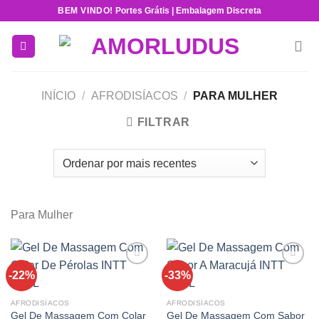
Skip
BEM VINDO!
Portes Grátis | Embalagem Discreta
to
content
INÍCIO
/
AFRODISÍACOS
/
PARA MULHER
FILTRAR
Para Mulher
-22%
-33%
Add to
Add to
wishlist
wishlist
AFRODISÍACOS
AFRODISÍACOS
Gel De Massagem Com Colar
Gel De Massagem Com Sabor