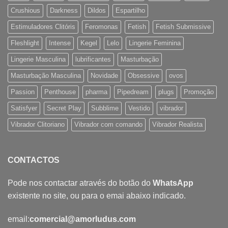
Crushious
Darkness
Dildos
Espartilho
Estimuladores Clitóris
Feromonas
Fetish
Fetish Submissive
Fleshlight
Intense
Kegel
Lelo
Lingerie Feminina
Lingerie Masculina
lubrificantes
Masturbação
Masturbação Masculina
Novidade
Obsessive
ovos
Passion
Penthouse
pharma
Pipedream
plugs
Promoção
Satisfyer
Secret Play
Subblime
Vestido
vibrador
Vibrador Clitoriano
Vibrador com comando
Vibrador Realista
CONTACTOS
Pode nos contactar através do botão do
WhatsApp
existente no site, ou para o emai abaixo indicado.
email:
comercial@amorludus.com