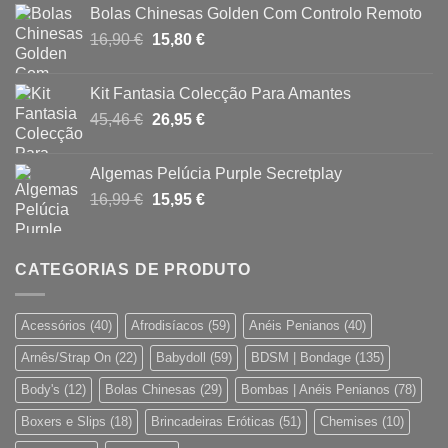
Bolas Chinesas Golden Com Controlo Remoto
original
atual
O
O
16,90
€
era:
15,80
€
é:
preço
preço
46,95 €.
39,95 €.
original
atual
Kit Fantasia Colecção Para Amantes
era:
é:
O
O
45,46
€
26,95
€
16,90 €.
15,80 €.
preço
preço
original
atual
Algemas Pelúcia Purple Secretplay
era:
é:
O
O
16,99
€
15,95
€
45,46 €.
26,95 €.
preço
preço
original
atual
era:
é:
CATEGORIAS DE PRODUTO
16,99 €.
15,95 €.
Acessórios
(40)
Afrodisíacos
(59)
Anéis Penianos
(40)
Arnês/Strap On
(22)
Babydoll
(59)
BDSM | Bondage
(135)
Body's
(12)
Bolas Chinesas
(29)
Bombas | Anéis Penianos
(78)
Boxers e Slips
(18)
Brincadeiras Eróticas
(51)
Chemises
(10)