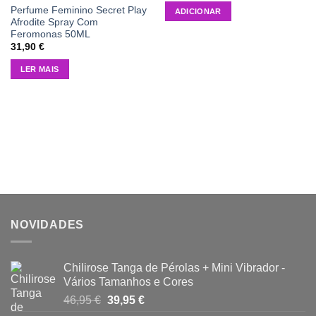
Perfume Feminino Secret Play
ADICIONAR
Afrodite Spray Com
Feromonas 50ML
31,90
€
LER MAIS
NOVIDADES
Chilirose Tanga de Pérolas + Mini Vibrador -
Vários Tamanhos e Cores
O
O
46,95
€
39,95
€
preço
preço