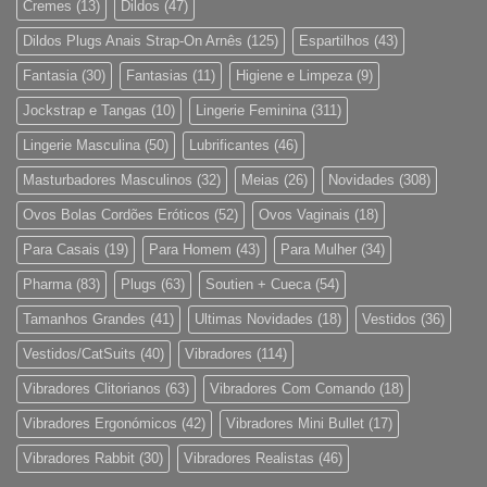
Cremes
(13)
Dildos
(47)
Dildos Plugs Anais Strap-On Arnês
(125)
Espartilhos
(43)
Fantasia
(30)
Fantasias
(11)
Higiene e Limpeza
(9)
Jockstrap e Tangas
(10)
Lingerie Feminina
(311)
Lingerie Masculina
(50)
Lubrificantes
(46)
Masturbadores Masculinos
(32)
Meias
(26)
Novidades
(308)
Ovos Bolas Cordões Eróticos
(52)
Ovos Vaginais
(18)
Para Casais
(19)
Para Homem
(43)
Para Mulher
(34)
Pharma
(83)
Plugs
(63)
Soutien + Cueca
(54)
Tamanhos Grandes
(41)
Ultimas Novidades
(18)
Vestidos
(36)
Vestidos/CatSuits
(40)
Vibradores
(114)
Vibradores Clitorianos
(63)
Vibradores Com Comando
(18)
Vibradores Ergonómicos
(42)
Vibradores Mini Bullet
(17)
Vibradores Rabbit
(30)
Vibradores Realistas
(46)