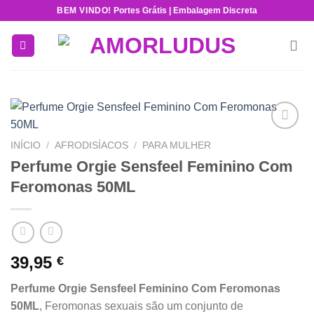
Skip
BEM VINDO!
Portes Grátis | Embalagem Discreta
to
content
Add to
INÍCIO
/
AFRODISÍACOS
/
PARA MULHER
wishlist
Perfume Orgie Sensfeel Feminino Com
Feromonas 50ML
39,95
€
Perfume Orgie Sensfeel Feminino Com Feromonas
50ML
, Feromonas sexuais são um conjunto de