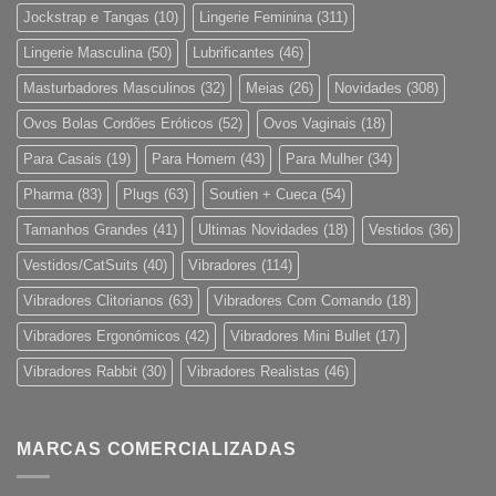
Jockstrap e Tangas
(10)
Lingerie Feminina
(311)
Lingerie Masculina
(50)
Lubrificantes
(46)
Masturbadores Masculinos
(32)
Meias
(26)
Novidades
(308)
Ovos Bolas Cordões Eróticos
(52)
Ovos Vaginais
(18)
Para Casais
(19)
Para Homem
(43)
Para Mulher
(34)
Pharma
(83)
Plugs
(63)
Soutien + Cueca
(54)
Tamanhos Grandes
(41)
Ultimas Novidades
(18)
Vestidos
(36)
Vestidos/CatSuits
(40)
Vibradores
(114)
Vibradores Clitorianos
(63)
Vibradores Com Comando
(18)
Vibradores Ergonómicos
(42)
Vibradores Mini Bullet
(17)
Vibradores Rabbit
(30)
Vibradores Realistas
(46)
MARCAS COMERCIALIZADAS