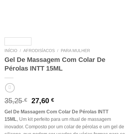
INÍCIO
/
AFRODISÍACOS
/
PARA MULHER
Gel De Massagem Com Colar De
Pérolas INTT 15ML
O
O
35,25
27,60
€
€
preço
preço
Gel De Massagem Com Colar De Pérolas INTT
original
atual
15ML
, Um kit perfeito para um ritual de massagem
era:
é:
inovador. Composto por um colar de pérolas e um gel de
35,25 €.
27,60 €.