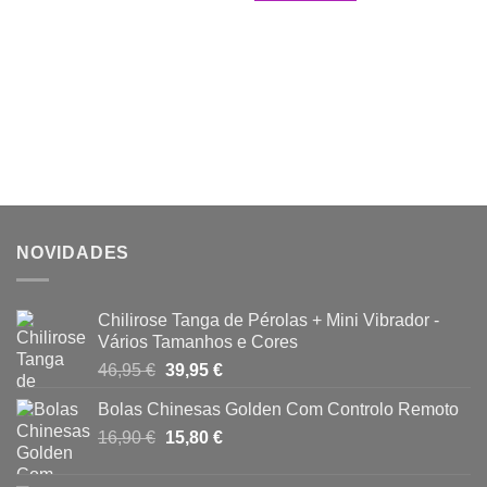
NOVIDADES
Chilirose Tanga de Pérolas + Mini Vibrador -
Vários Tamanhos e Cores
O
O
46,95
€
39,95
€
preço
preço
Bolas Chinesas Golden Com Controlo Remoto
original
atual
O
O
16,90
€
era:
15,80
€
é:
preço
preço
46,95 €.
39,95 €.
original
atual