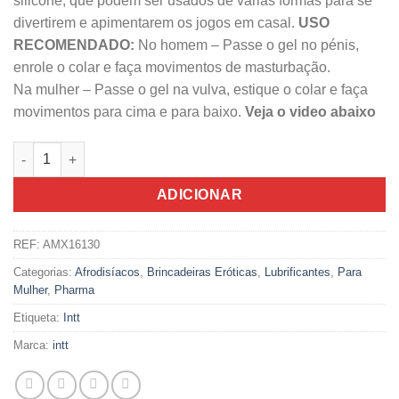
silicone, que podem ser usados de várias formas para se
divertirem e apimentarem os jogos em casal.
USO
RECOMENDADO:
No homem – Passe o gel no pénis,
enrole o colar e faça movimentos de masturbação.
Na mulher – Passe o gel na vulva, estique o colar e faça
movimentos para cima e para baixo.
Veja o video abaixo
Quantidade de Gel De Massagem Com Colar De Pérolas INTT 1
ADICIONAR
REF:
AMX16130
Categorias:
Afrodisíacos
,
Brincadeiras Eróticas
,
Lubrificantes
,
Para
Mulher
,
Pharma
Etiqueta:
Intt
Marca:
intt