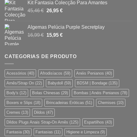
Kit Fantasia Colecção Para Amantes
era:
é:
O
O
45,46
€
26,95
€
16,90 €.
15,80 €.
preço
preço
original
atual
Algemas Pelúcia Purple Secretplay
era:
é:
O
O
16,99
€
15,95
€
45,46 €.
26,95 €.
preço
preço
original
atual
era:
é:
CATEGORIAS DE PRODUTO
16,99 €.
15,95 €.
Acessórios
(40)
Afrodisíacos
(59)
Anéis Penianos
(40)
Arnês/Strap On
(22)
Babydoll
(59)
BDSM | Bondage
(135)
Body's
(12)
Bolas Chinesas
(29)
Bombas | Anéis Penianos
(78)
Boxers e Slips
(18)
Brincadeiras Eróticas
(51)
Chemises
(10)
Cremes
(13)
Dildos
(47)
Dildos Plugs Anais Strap-On Arnês
(125)
Espartilhos
(43)
Fantasia
(30)
Fantasias
(11)
Higiene e Limpeza
(9)