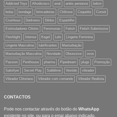
Addicted Toys
Afrodisíaco
anal
anéis penianos
bdsm
bolas
bondage
brincadeiras
Chilirose
Coquette
Corset
Crushious
Darkness
Dildos
Espartilho
Estimuladores Clitóris
Feromonas
Fetish
Fetish Submissive
Fleshlight
Intense
Kegel
Lelo
Lingerie Feminina
Lingerie Masculina
lubrificantes
Masturbação
Masturbação Masculina
Novidade
Obsessive
ovos
Passion
Penthouse
pharma
Pipedream
plugs
Promoção
Satisfyer
Secret Play
Subblime
Vestido
vibrador
Vibrador Clitoriano
Vibrador com comando
Vibrador Realista
CONTACTOS
Pode nos contactar através do botão do
WhatsApp
existente no site, ou para o emai abaixo indicado.