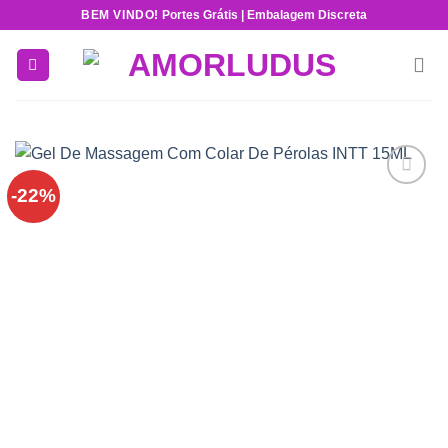
Skip
BEM VINDO!
Portes Grátis | Embalagem Discreta
to
content
-22%
Add to
wishlist