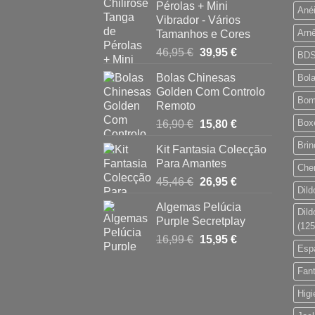
Pérolas + Mini
Ané
Vibrador - Vários
Arn
Tamanhos e Cores
O
O
46,95
€
39,95
€
BDS
preço
preço
Bolas Chinesas
Bol
original
atual
Golden Com Controlo
era:
é:
Bom
Remoto
46,95 €.
39,95 €.
O
O
Boxe
16,90
€
15,80
€
preço
preço
Brin
Kit Fantasia Colecção
original
atual
Para Amantes
era:
é:
Che
O
O
45,46
€
26,95
€
16,90 €.
15,80 €.
Dild
preço
preço
Algemas Pelúcia
original
atual
Dild
Purple Secretplay
era:
é:
(125
O
O
16,99
€
15,95
€
45,46 €.
26,95 €.
Espa
preço
preço
original
atual
Fan
era:
é:
Hig
16,99 €.
15,95 €.