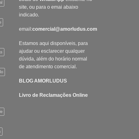
al
may
site, ou para o emai abaixo
be
indicado.
chosen
e
on
email:
comercial@amorludus.com
the
product
Estamos aqui disponíveis, para
page
ajudar ou esclarecer qualquer
as
dúvida, além do horário normal
de atendimento comercial.
lo
BLOG AMORLUDUS
Livro de Reclamações Online
de
m