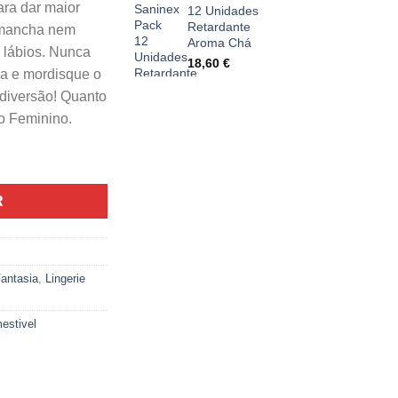
ara dar maior
12 Unidades
Retardante
o mancha nem
Aroma Chá
 lábios. Nunca
18,60
€
ba e mordisque o
 diversão! Quanto
o Feminino.
lo Comestível Feminina G-String Tutti Frutti
R
antasia
,
Lingerie
estivel