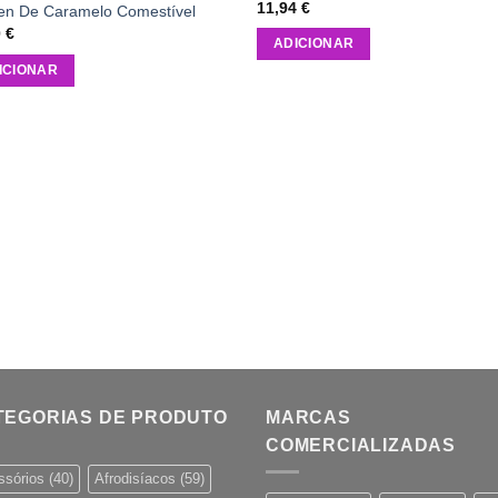
11,94
€
ien De Caramelo Comestível
0
€
ADICIONAR
ICIONAR
TEGORIAS DE PRODUTO
MARCAS
COMERCIALIZADAS
ssórios
(40)
Afrodisíacos
(59)