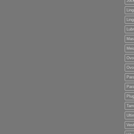
Joc
Ling
Ling
Lubr
Mas
Mei
Ovo
Ovo
Par
Par
Plu
Tam
Ult
Vest