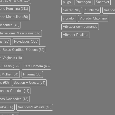
kstrap e Tangas
(10)
plugs
Promoção
Satisfyer
erie Feminina
(311)
Secret Play
Subblime
Vestido
erie Masculina
(50)
vibrador
Vibrador Clitoriano
ificantes
(46)
Vibrador com comando
turbadores Masculinos
(32)
Vibrador Realista
as
(26)
Novidades
(308)
s Bolas Cordões Eróticos
(52)
s Vaginais
(18)
a Casais
(19)
Para Homem
(43)
a Mulher
(34)
Pharma
(83)
gs
(63)
Soutien + Cueca
(54)
anhos Grandes
(41)
imas Novidades
(18)
idos
(36)
Vestidos/CatSuits
(40)