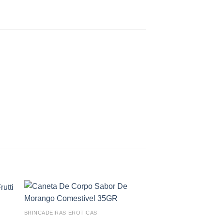
-21%
 to
Add to
BRINCADEIRAS ERÓTICAS
ist
wishlist