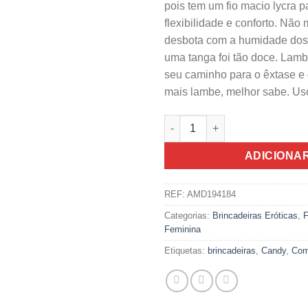
pois tem um fio macio lycra p
flexibilidade e conforto. Nã
desbota com a humidade dos
uma tanga foi tão doce. Lam
seu caminho para o êxtase e
mais lambe, melhor sabe. Us
Quantidade de Tanga De Carame
ADICIONA
REF:
AMD194184
Categorias:
Brincadeiras Eróticas
,
F
Feminina
Etiquetas:
brincadeiras
,
Candy
,
Com