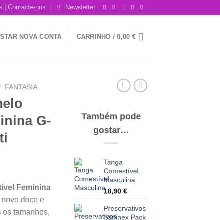
 | Contacte-nos
Newsletter
GISTAR NOVA CONTA
CARRINHO /
0,00
€
/
FANTASIA
melo
Também pode
inina G-
gostar…
ti
Tanga
Comestível
Masculina
ível Feminina
18,90
€
 novo doce e
Preservativos
s os tamanhos,
Saninex Pack