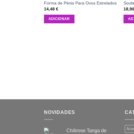
Forma de Pénis Para Ovos Estrelados
Sout
14,48
€
18,9
ADICIONAR
AD
NOVIDADES
CA
Ace
Chilirose Tanga de