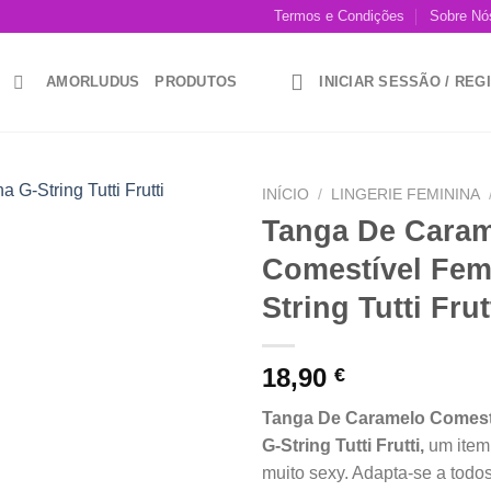
Termos e Condições
Sobre Nós
AMORLUDUS
PRODUTOS
INICIAR SESSÃO / RE
INÍCIO
/
LINGERIE FEMININA
Tanga De Cara
Add to
Comestível Fem
wishlist
String Tutti Frut
18,90
€
Tanga De Caramelo Comest
G-String Tutti Frutti,
um item
muito sexy. Adapta-se a todo