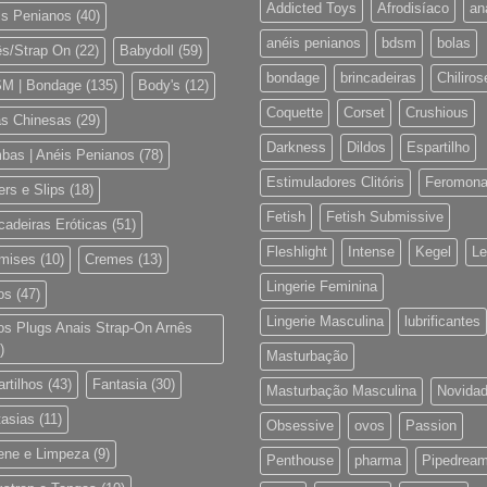
Addicted Toys
Afrodisíaco
an
is Penianos
(40)
anéis penianos
bdsm
bolas
ês/Strap On
(22)
Babydoll
(59)
bondage
brincadeiras
Chiliros
M | Bondage
(135)
Body's
(12)
Coquette
Corset
Crushious
as Chinesas
(29)
Darkness
Dildos
Espartilho
bas | Anéis Penianos
(78)
Estimuladores Clitóris
Feromon
rs e Slips
(18)
Fetish
Fetish Submissive
cadeiras Eróticas
(51)
Fleshlight
Intense
Kegel
Le
mises
(10)
Cremes
(13)
Lingerie Feminina
os
(47)
Lingerie Masculina
lubrificantes
os Plugs Anais Strap-On Arnês
)
Masturbação
rtilhos
(43)
Fantasia
(30)
Masturbação Masculina
Novida
tasias
(11)
Obsessive
ovos
Passion
iene e Limpeza
(9)
Penthouse
pharma
Pipedrea