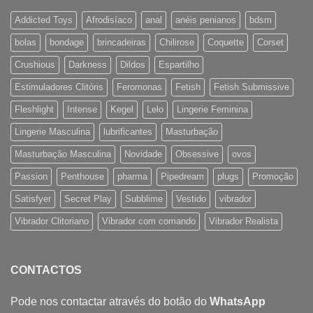
Addicted Toys
Afrodisíaco
anal
anéis penianos
bdsm
bolas
bondage
brincadeiras
Chilirose
Coquette
Corset
Crushious
Darkness
Dildos
Espartilho
Estimuladores Clitóris
Feromonas
Fetish
Fetish Submissive
Fleshlight
Intense
Kegel
Lelo
Lingerie Feminina
Lingerie Masculina
lubrificantes
Masturbação
Masturbação Masculina
Novidade
Obsessive
ovos
Passion
Penthouse
pharma
Pipedream
plugs
Promoção
Satisfyer
Secret Play
Subblime
Vestido
vibrador
Vibrador Clitoriano
Vibrador com comando
Vibrador Realista
CONTACTOS
Pode nos contactar através do botão do
WhatsApp