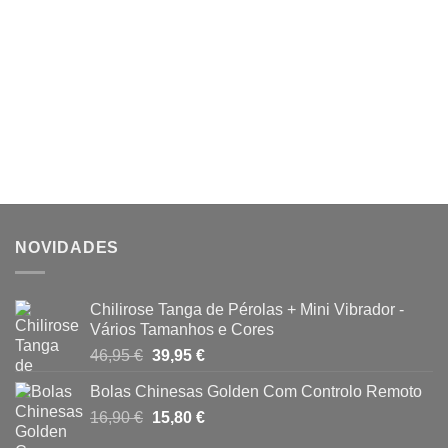
NOVIDADES
Chilirose Tanga de Pérolas + Mini Vibrador -
Vários Tamanhos e Cores
O
O
46,95
€
39,95
€
preço
preço
Bolas Chinesas Golden Com Controlo Remoto
original
atual
O
O
16,90
€
era:
15,80
€
é:
preço
preço
46,95 €.
39,95 €.