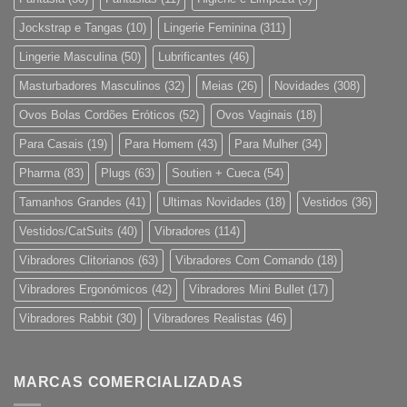
Jockstrap e Tangas
(10)
Lingerie Feminina
(311)
Lingerie Masculina
(50)
Lubrificantes
(46)
Masturbadores Masculinos
(32)
Meias
(26)
Novidades
(308)
Ovos Bolas Cordões Eróticos
(52)
Ovos Vaginais
(18)
Para Casais
(19)
Para Homem
(43)
Para Mulher
(34)
Pharma
(83)
Plugs
(63)
Soutien + Cueca
(54)
Tamanhos Grandes
(41)
Ultimas Novidades
(18)
Vestidos
(36)
Vestidos/CatSuits
(40)
Vibradores
(114)
Vibradores Clitorianos
(63)
Vibradores Com Comando
(18)
Vibradores Ergonómicos
(42)
Vibradores Mini Bullet
(17)
Vibradores Rabbit
(30)
Vibradores Realistas
(46)
MARCAS COMERCIALIZADAS