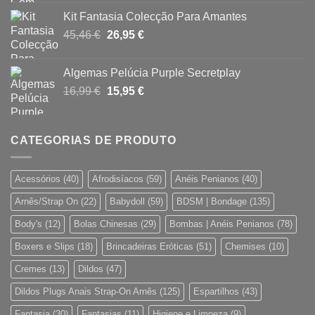
original
atual
Kit Fantasia Colecção Para Amantes
era:
é:
O
O
45,46
€
26,95
€
16,90 €.
15,80 €.
preço
preço
original
atual
Algemas Pelúcia Purple Secretplay
era:
é:
O
O
16,99
€
15,95
€
45,46 €.
26,95 €.
preço
preço
original
atual
era:
é:
CATEGORIAS DE PRODUTO
16,99 €.
15,95 €.
Acessórios
(40)
Afrodisíacos
(59)
Anéis Penianos
(40)
Arnês/Strap On
(22)
Babydoll
(59)
BDSM | Bondage
(135)
Body's
(12)
Bolas Chinesas
(29)
Bombas | Anéis Penianos
(78)
Boxers e Slips
(18)
Brincadeiras Eróticas
(51)
Chemises
(10)
Cremes
(13)
Dildos
(47)
Dildos Plugs Anais Strap-On Arnês
(125)
Espartilhos
(43)
Fantasia
(30)
Fantasias
(11)
Higiene e Limpeza
(9)