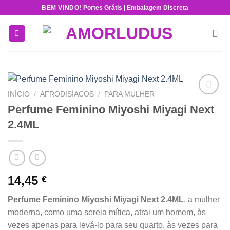
Skip
BEM VINDO!
Portes Grátis | Embalagem Discreta
to
content
INÍCIO
/
AFRODISÍACOS
/
PARA MULHER
Add to
Perfume Feminino Miyoshi Miyagi Next
wishlist
2.4ML
14,45
€
Perfume Feminino Miyoshi Miyagi Next 2.4ML
, a mulher
moderna, como uma sereia mítica, atrai um homem, às
vezes apenas para levá-lo para seu quarto, às vezes para