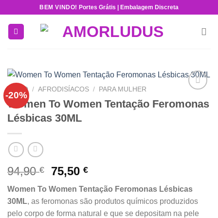
Skip
BEM VINDO!
Portes Grátis | Embalagem Discreta
to
content
INÍCIO
/
AFRODISÍACOS
/
PARA MULHER
-20%
Add to
Women To Women Tentação Feromonas
wishlist
Lésbicas 30ML
O
O
94,90
75,50
€
€
preço
preço
Women To Women Tentação Feromonas Lésbicas
original
atual
30ML
, as feromonas são produtos químicos produzidos
era:
é:
pelo corpo de forma natural e que se depositam na pele
94,90 €.
75,50 €.