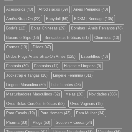
Acessórios
(40)
Afrodisíacos
(59)
Anéis Penianos
(40)
Arnês/Strap On
(22)
Babydoll
(59)
BDSM | Bondage
(135)
Body's
(12)
Bolas Chinesas
(29)
Bombas | Anéis Penianos
(78)
Boxers e Slips
(18)
Brincadeiras Eróticas
(51)
Chemises
(10)
Cremes
(13)
Dildos
(47)
Dildos Plugs Anais Strap-On Arnês
(125)
Espartilhos
(43)
Fantasia
(30)
Fantasias
(11)
Higiene e Limpeza
(9)
Jockstrap e Tangas
(10)
Lingerie Feminina
(311)
Lingerie Masculina
(50)
Lubrificantes
(46)
Masturbadores Masculinos
(32)
Meias
(26)
Novidades
(308)
Ovos Bolas Cordões Eróticos
(52)
Ovos Vaginais
(18)
Para Casais
(19)
Para Homem
(43)
Para Mulher
(34)
Pharma
(83)
Plugs
(63)
Soutien + Cueca
(54)
Tamanhos Grandes
(41)
Ultimas Novidades
(18)
Vestidos
(36)