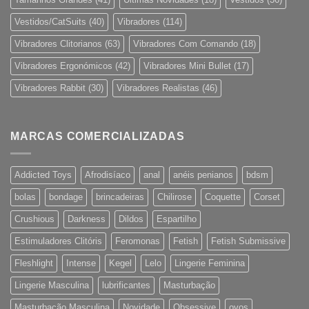
Vestidos/CatSuits
(40)
Vibradores
(114)
Vibradores Clitorianos
(63)
Vibradores Com Comando
(18)
Vibradores Ergonómicos
(42)
Vibradores Mini Bullet
(17)
Vibradores Rabbit
(30)
Vibradores Realistas
(46)
MARCAS COMERCIALIZADAS
Addicted Toys
Afrodisíaco
anal
anéis penianos
bdsm
bolas
bondage
brincadeiras
Chilirose
Coquette
Corset
Crushious
Darkness
Dildos
Espartilho
Estimuladores Clitóris
Feromonas
Fetish
Fetish Submissive
Fleshlight
Intense
Kegel
Lelo
Lingerie Feminina
Lingerie Masculina
lubrificantes
Masturbação
Masturbação Masculina
Novidade
Obsessive
ovos