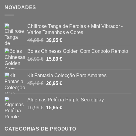
NOVIDADES
Chilirose Tanga de Pérolas + Mini Vibrador -
Vários Tamanhos e Cores
O
O
46,95
€
39,95
€
preço
preço
Bolas Chinesas Golden Com Controlo Remoto
original
atual
O
O
16,90
€
era:
15,80
€
é:
preço
preço
46,95 €.
39,95 €.
original
atual
Kit Fantasia Colecção Para Amantes
era:
é:
O
O
45,46
€
26,95
€
16,90 €.
15,80 €.
preço
preço
original
atual
Algemas Pelúcia Purple Secretplay
era:
é:
O
O
16,99
€
15,95
€
45,46 €.
26,95 €.
preço
preço
original
atual
era:
é:
CATEGORIAS DE PRODUTO
16,99 €.
15,95 €.