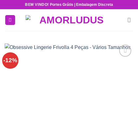
Skip
BEM VINDO!
Portes Grátis | Embalagem Discreta
to
content
-12%
Add to
wishlist