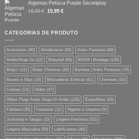
Algemas Pelúcia Purple Secretplay
era:
é:
O
O
16,99
€
15,95
€
45,46 €.
26,95 €.
preço
preço
original
atual
era:
é:
CATEGORIAS DE PRODUTO
16,99 €.
15,95 €.
Acessórios
(40)
Afrodisíacos
(59)
Anéis Penianos
(40)
Arnês/Strap On
(22)
Babydoll
(59)
BDSM | Bondage
(135)
Body's
(12)
Bolas Chinesas
(29)
Bombas | Anéis Penianos
(78)
Boxers e Slips
(18)
Brincadeiras Eróticas
(51)
Chemises
(10)
Cremes
(13)
Dildos
(47)
Dildos Plugs Anais Strap-On Arnês
(125)
Espartilhos
(43)
Fantasia
(30)
Fantasias
(11)
Higiene e Limpeza
(9)
Jockstrap e Tangas
(10)
Lingerie Feminina
(311)
Lingerie Masculina
(50)
Lubrificantes
(46)