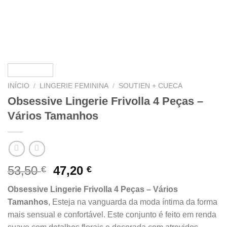
INÍCIO
/
LINGERIE FEMININA
/
SOUTIEN + CUECA
Obsessive Lingerie Frivolla 4 Peças –
Vários Tamanhos
O
O
53,50
47,20
€
€
preço
preço
Obsessive Lingerie Frivolla 4 Peças – Vários
original
atual
Tamanhos
, Esteja na vanguarda da moda íntima da forma
era:
é:
mais sensual e confortável. Este conjunto é feito em renda
53,50 €.
47,20 €.