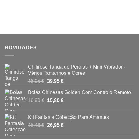
NOVIDADES
Chilirose Tanga de Pérolas + Mini Vibrador -
Vários Tamanhos e Cores
O
O
46,95
€
39,95
€
preço
preço
Bolas Chinesas Golden Com Controlo Remoto
original
atual
O
O
16,90
€
era:
15,80
€
é:
preço
preço
46,95 €.
39,95 €.
original
atual
Kit Fantasia Colecção Para Amantes
era:
é:
O
O
45,46
€
26,95
€
16,90 €.
15,80 €.
preço
preço
original
atual