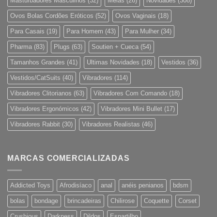
Masturbadores Masculinos
(32)
Meias
(26)
Novidades
(308)
Ovos Bolas Cordões Eróticos
(52)
Ovos Vaginais
(18)
Para Casais
(19)
Para Homem
(43)
Para Mulher
(34)
Pharma
(83)
Plugs
(63)
Soutien + Cueca
(54)
Tamanhos Grandes
(41)
Ultimas Novidades
(18)
Vestidos
(36)
Vestidos/CatSuits
(40)
Vibradores
(114)
Vibradores Clitorianos
(63)
Vibradores Com Comando
(18)
Vibradores Ergonómicos
(42)
Vibradores Mini Bullet
(17)
Vibradores Rabbit
(30)
Vibradores Realistas
(46)
MARCAS COMERCIALIZADAS
Addicted Toys
Afrodisíaco
anal
anéis penianos
bdsm
bolas
bondage
brincadeiras
Chilirose
Coquette
Corset
Crushious
Darkness
Dildos
Espartilho