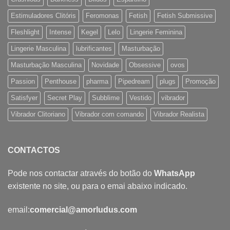
Estimuladores Clitóris
Feromonas
Fetish
Fetish Submissive
Fleshlight
Intense
Kegel
Lelo
Lingerie Feminina
Lingerie Masculina
lubrificantes
Masturbação
Masturbação Masculina
Novidade
Obsessive
ovos
Passion
Penthouse
pharma
Pipedream
plugs
Promoção
Satisfyer
Secret Play
Subblime
Vestido
vibrador
Vibrador Clitoriano
Vibrador com comando
Vibrador Realista
CONTACTOS
Pode nos contactar através do botão do
WhatsApp
existente no site, ou para o emai abaixo indicado.
email:
comercial@amorludus.com