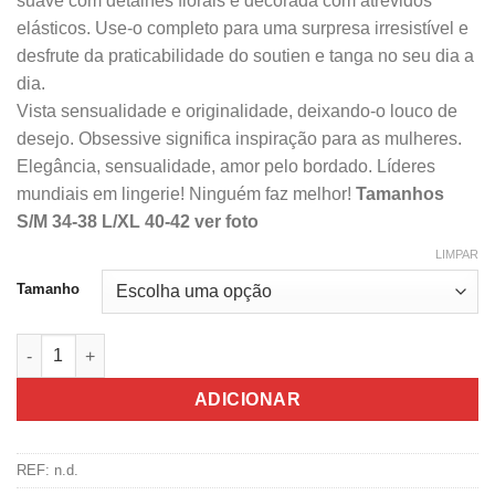
suave com detalhes florais e decorada com atrevidos
elásticos. Use-o completo para uma surpresa irresistível e
desfrute da praticabilidade do soutien e tanga no seu dia a
dia.
Vista sensualidade e originalidade, deixando-o louco de
desejo.‎ Obsessive significa inspiração para as mulheres.
Elegância, sensualidade, amor pelo bordado. Líderes
mundiais em lingerie! Ninguém faz melhor!
Tamanhos
S/M 34-38 L/XL 40-42 ver foto
LIMPAR
Tamanho
Quantidade de Obsessive Lingerie Frivolla 4 Peças - Vários T
ADICIONAR
REF:
n.d.