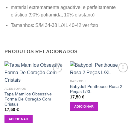
material extremamente agradável e perfeitamente
elástico (90% poliamida, 10% elastano)
Tamanhos: S/M 34-38 L/XL 40-42 ver foto
PRODUTOS RELACIONADOS
Add to
Add to
wishlist
wishlist
BABYDOLL
Babydoll Penthouse Rosa 2
ACESSÓRIOS
Peças L/XL
Tapa Mamilos Obsessive
17,50
€
Forma De Coração Com
Cristais
ADICIONAR
17,50
€
ADICIONAR