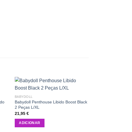
 to
Add to
BABYDOLL
ist
wishlist
ado
Babydoll Penthouse Libido Boost Black
2 Peças L/XL
21,95
€
ADICIONAR