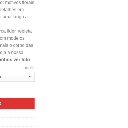
r motivos florais
detalhes em
 e uma tanga a
ca líder, repleta
 com modelos
mais o corpo das
veja a nossa
nhos ver foto
LIMPAR
rita Corpete E Tanga Preto - Vários Tamanhos
R