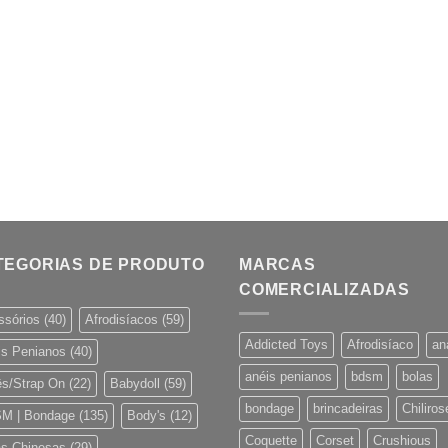
TEGORIAS DE PRODUTO
MARCAS
COMERCIALIZADAS
ssórios
(40)
Afrodisíacos
(59)
Addicted Toys
Afrodisíaco
an
is Penianos
(40)
anéis penianos
bdsm
bolas
ês/Strap On
(22)
Babydoll
(59)
bondage
brincadeiras
Chiliros
M | Bondage
(135)
Body's
(12)
Coquette
Corset
Crushious
as Chinesas
(29)