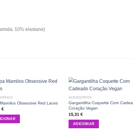
liamida, 10% elastano)
Add to
Add
SÓRIOS
ACESSÓRIOS
wishlist
wishl
Gargantilha Coquette Com Cade
 Mamilos Obsessive Red Laces
Coração Vegan
4
€
15,31
€
ICIONAR
ADICIONAR