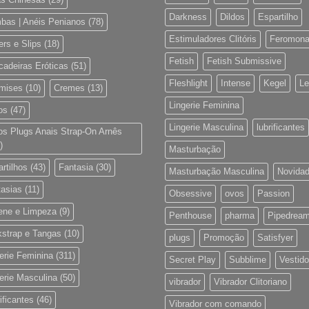
Darkness
Dildos
Espartilho
bas | Anéis Penianos
(78)
Estimuladores Clitóris
Feromon
rs e Slips
(18)
Fetish
Fetish Submissive
cadeiras Eróticas
(51)
Fleshlight
Intense
Kegel
Le
mises
(10)
Cremes
(13)
Lingerie Feminina
os
(47)
Lingerie Masculina
lubrificantes
os Plugs Anais Strap-On Arnês
)
Masturbação
rtilhos
(43)
Fantasia
(30)
Masturbação Masculina
Novida
tasias
(11)
Obsessive
ovos
Passion
iene e Limpeza
(9)
Penthouse
pharma
Pipedrea
kstrap e Tangas
(10)
plugs
Promoção
Satisfyer
erie Feminina
(311)
Secret Play
Subblime
Vestido
erie Masculina
(50)
vibrador
Vibrador Clitoriano
ificantes
(46)
Vibrador com comando