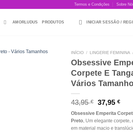
Termos e Condições
Sobre Nós
AMORLUDUS
PRODUTOS
INICIAR SESSÃO / RE
INÍCIO
/
LINGERIE FEMININA
Obsessive Empe
Add to
Corpete E Tanga
wishlist
Vários Tamanh
O
O
43,95
37,95
€
€
preço
pre
Obsessive Emperita Corpet
original
atu
Preto
, Um elegante corpete,
era:
é:
em material macio e translúc
43,95 €.
37,9