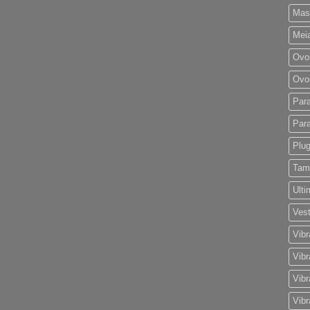
Mas
Mei
Ovo
Ovo
Par
Par
Plu
Tam
Ult
Vest
Vibr
Vibr
Vib
Vib