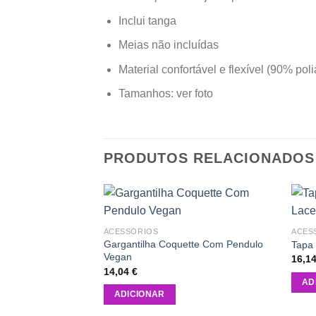
Inclui tanga
Meias não incluídas
Material confortável e flexível (90% po
Tamanhos: ver foto
PRODUTOS RELACIONADOS
Add to
ACESSÓRIOS
ACES
wishlist
Gargantilha Coquette Com Pendulo
Tapa
Vegan
16,1
14,04
€
AD
ADICIONAR