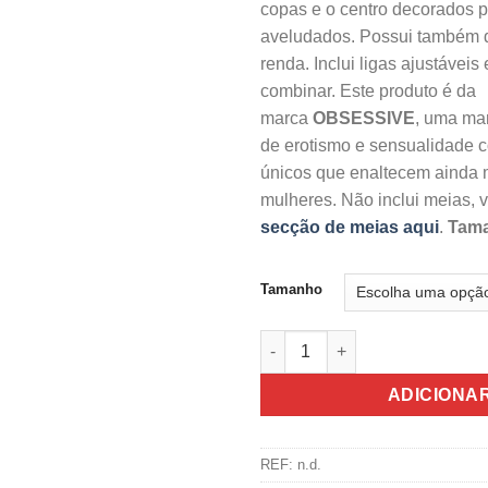
copas e o centro decorados po
aveludados. Possui também 
renda. Inclui ligas ajustáveis
combinar. Este produto é da
marca
OBSESSIVE
, uma mar
de erotismo e sensualidade
únicos que enaltecem ainda 
mulheres. Não inclui meias, 
secção de meias aqui
.
Tama
Tamanho
Quantidade de Obsessive Empe
ADICIONA
REF:
n.d.