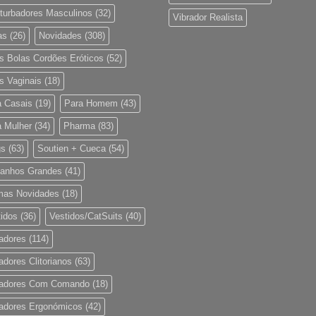
turbadores Masculinos
(32)
Vibrador Realista
as
(26)
Novidades
(308)
s Bolas Cordões Eróticos
(52)
s Vaginais
(18)
a Casais
(19)
Para Homem
(43)
a Mulher
(34)
Pharma
(83)
gs
(63)
Soutien + Cueca
(54)
anhos Grandes
(41)
imas Novidades
(18)
idos
(36)
Vestidos/CatSuits
(40)
adores
(114)
adores Clitorianos
(63)
radores Com Comando
(18)
radores Ergonómicos
(42)