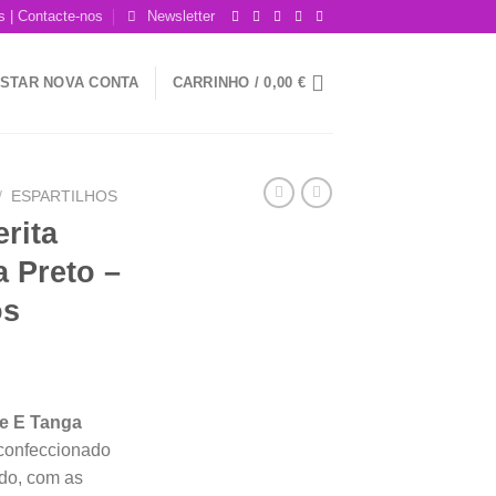
 | Contacte-nos
Newsletter
GISTAR NOVA CONTA
CARRINHO /
0,00
€
/
ESPARTILHOS
rita
 Preto –
os
ço
e E Tanga
al
 confeccionado
ido, com as
5 €.