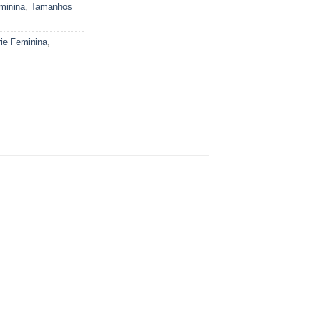
minina
,
Tamanhos
rie Feminina
,