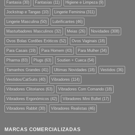
Fantasia
(30)
Fantasias
(11)
Higiene e Limpeza
(9)
Jockstrap e Tangas
(10)
Lingerie Feminina
(311)
Lingerie Masculina
(50)
Lubrificantes
(46)
Masturbadores Masculinos
(32)
Meias
(26)
Novidades
(308)
Ovos Bolas Cordões Eróticos
(52)
Ovos Vaginais
(18)
Para Casais
(19)
Para Homem
(43)
Para Mulher
(34)
Pharma
(83)
Plugs
(63)
Soutien + Cueca
(54)
Tamanhos Grandes
(41)
Ultimas Novidades
(18)
Vestidos
(36)
Vestidos/CatSuits
(40)
Vibradores
(114)
Vibradores Clitorianos
(63)
Vibradores Com Comando
(18)
Vibradores Ergonómicos
(42)
Vibradores Mini Bullet
(17)
Vibradores Rabbit
(30)
Vibradores Realistas
(46)
MARCAS COMERCIALIZADAS