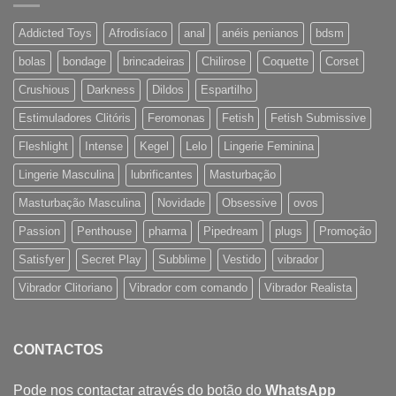
Addicted Toys
Afrodisíaco
anal
anéis penianos
bdsm
bolas
bondage
brincadeiras
Chilirose
Coquette
Corset
Crushious
Darkness
Dildos
Espartilho
Estimuladores Clitóris
Feromonas
Fetish
Fetish Submissive
Fleshlight
Intense
Kegel
Lelo
Lingerie Feminina
Lingerie Masculina
lubrificantes
Masturbação
Masturbação Masculina
Novidade
Obsessive
ovos
Passion
Penthouse
pharma
Pipedream
plugs
Promoção
Satisfyer
Secret Play
Subblime
Vestido
vibrador
Vibrador Clitoriano
Vibrador com comando
Vibrador Realista
CONTACTOS
Pode nos contactar através do botão do
WhatsApp