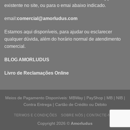
existente no site, ou para o emai abaixo indicado.
email:
comercial@amorludus.com
Estamos aqui disponíveis, para ajudar ou esclarecer
qualquer dúvida, além do horário normal de atendimento
comercial.
BLOG AMORLUDUS
Livro de Reclamações Online
Meios de Pagamento Disponíveis: MBWay | PayShop | MB | NIB |
Contra Entrega | Cartão de Crédito ou Débito
TERMOS E CONDIÇÕES
SOBRE NÓS | CONTACTE-NOS
Copyright 2026 ©
Amorludus