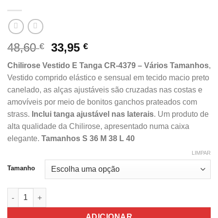
O
O
48,60
33,95
€
€
preço
preço
Chilirose Vestido E Tanga CR-4379 – Vários Tamanhos
,
original
atual
Vestido comprido elástico e sensual em tecido macio preto
era:
é:
canelado, as alças ajustáveis são cruzadas nas costas e
48,60 €.
33,95 €.
amovíveis por meio de bonitos ganchos prateados com
strass.
Inclui tanga ajustável nas laterais
. Um produto de
alta qualidade da Chilirose, apresentado numa caixa
elegante.
Tamanhos S 36 M 38 L 40
LIMPAR
Tamanho
Quantidade de Chilirose Vestido E Tanga CR-4379 - Vários Ta
ADICIONAR