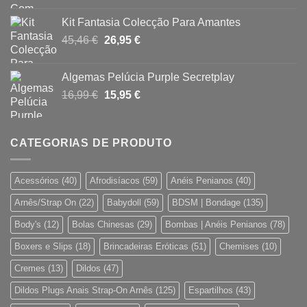
original
atual
Kit Fantasia Colecção Para Amantes
era:
é:
O
O
45,46
€
26,95
€
16,90 €.
15,80 €.
preço
preço
original
atual
Algemas Pelúcia Purple Secretplay
era:
é:
O
O
16,99
€
15,95
€
45,46 €.
26,95 €.
preço
preço
original
atual
era:
é:
CATEGORIAS DE PRODUTO
16,99 €.
15,95 €.
Acessórios
(40)
Afrodisíacos
(59)
Anéis Penianos
(40)
Arnês/Strap On
(22)
Babydoll
(59)
BDSM | Bondage
(135)
Body's
(12)
Bolas Chinesas
(29)
Bombas | Anéis Penianos
(78)
Boxers e Slips
(18)
Brincadeiras Eróticas
(51)
Chemises
(10)
Cremes
(13)
Dildos
(47)
Dildos Plugs Anais Strap-On Arnês
(125)
Espartilhos
(43)