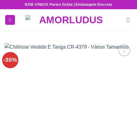
Skip
BEM VINDO!
Portes Grátis | Embalagem Discreta
to
content
-30%
Add to
wishlist