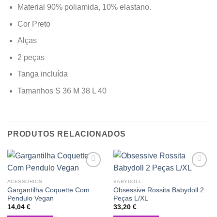
Material 90% poliamida, 10% elastano.
Cor Preto
Alças
2 peças
Tanga incluída
Tamanhos S 36 M 38 L 40
PRODUTOS RELACIONADOS
Add to
Add to
wishlist
wishlist
ACESSÓRIOS
BABYDOLL
Gargantilha Coquette Com
Obsessive Rossita Babydoll 2
Pendulo Vegan
Peças L/XL
14,04
€
33,20
€