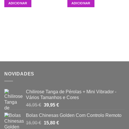
ADICIONAR
ADICIONAR
NOVIDADES
Chilirose Tanga de Pérolas + Mini Vibrador -
Vários Tamanhos e Cores
O
O
46,95
€
39,95
€
preço
preço
Bolas Chinesas Golden Com Controlo Remoto
original
atual
O
O
16,90
€
era:
15,80
€
é:
preço
preço
46,95 €.
39,95 €.