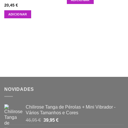
Avaliação
20,45
€
4.50
de 5
ADICIONAR
NOVIDADES
Chilirose Tanga de Pérolas + Mini Vibrador -
Vários Tamanhos e Cores
O
O
46,95
€
39,95
€
preço
preço