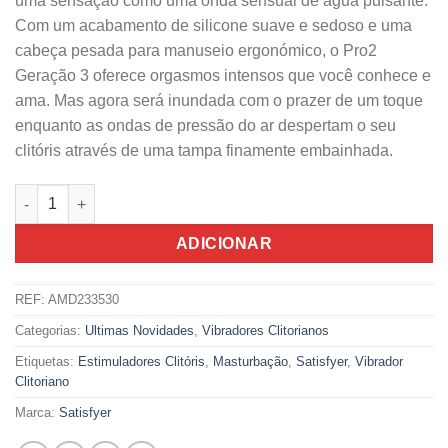
uma sensação como uma onda sensual de água pulsante.
Com um acabamento de silicone suave e sedoso e uma
cabeça pesada para manuseio ergonómico, o Pro2
Geração 3 oferece orgasmos intensos que você conhece e
ama. Mas agora será inundada com o prazer de um toque
enquanto as ondas de pressão do ar despertam o seu
clitóris através de uma tampa finamente embainhada.
Quantidade de Vibrador Satisfyer Pro 2 Geração 3 Vermelho
ADICIONAR
REF:
AMD233530
Categorias:
Ultimas Novidades
,
Vibradores Clitorianos
Etiquetas:
Estimuladores Clitóris
,
Masturbação
,
Satisfyer
,
Vibrador
Clitoriano
Marca:
Satisfyer