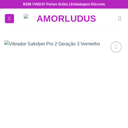
Skip
BEM VINDO!
Portes Grátis | Embalagem Discreta
to
content
Add to
wishlist