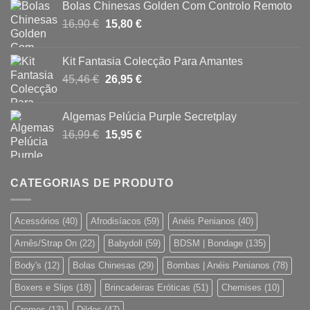
Bolas Chinesas Golden Com Controlo Remoto
original
atual
O
O
16,90
€
era:
15,80
€
é:
preço
preço
46,95 €.
39,95 €.
original
atual
Kit Fantasia Colecção Para Amantes
era:
é:
O
O
45,46
€
26,95
€
16,90 €.
15,80 €.
preço
preço
original
atual
Algemas Pelúcia Purple Secretplay
era:
é:
O
O
16,99
€
15,95
€
45,46 €.
26,95 €.
preço
preço
original
atual
era:
é:
CATEGORIAS DE PRODUTO
16,99 €.
15,95 €.
Acessórios
(40)
Afrodisíacos
(59)
Anéis Penianos
(40)
Arnês/Strap On
(22)
Babydoll
(59)
BDSM | Bondage
(135)
Body's
(12)
Bolas Chinesas
(29)
Bombas | Anéis Penianos
(78)
Boxers e Slips
(18)
Brincadeiras Eróticas
(51)
Chemises
(10)
Cremes
(13)
Dildos
(47)