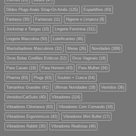
Dildos Plugs Anais Strap-On Arnês
(125)
Espartilhos
(43)
Fantasia
(30)
Fantasias
(11)
Higiene e Limpeza
(9)
Jockstrap e Tangas
(10)
Lingerie Feminina
(311)
Lingerie Masculina
(50)
Lubrificantes
(46)
Masturbadores Masculinos
(32)
Meias
(26)
Novidades
(308)
Ovos Bolas Cordões Eróticos
(52)
Ovos Vaginais
(18)
Para Casais
(19)
Para Homem
(43)
Para Mulher
(34)
Pharma
(83)
Plugs
(63)
Soutien + Cueca
(54)
Tamanhos Grandes
(41)
Ultimas Novidades
(18)
Vestidos
(36)
Vestidos/CatSuits
(40)
Vibradores
(114)
Vibradores Clitorianos
(63)
Vibradores Com Comando
(18)
Vibradores Ergonómicos
(42)
Vibradores Mini Bullet
(17)
Vibradores Rabbit
(30)
Vibradores Realistas
(46)