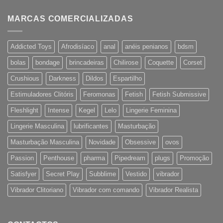
MARCAS COMERCIALIZADAS
Addicted Toys
Afrodisíaco
anal
anéis penianos
bdsm
bolas
bondage
brincadeiras
Chilirose
Coquette
Corset
Crushious
Darkness
Dildos
Espartilho
Estimuladores Clitóris
Feromonas
Fetish
Fetish Submissive
Fleshlight
Intense
Kegel
Lelo
Lingerie Feminina
Lingerie Masculina
lubrificantes
Masturbação
Masturbação Masculina
Novidade
Obsessive
ovos
Passion
Penthouse
pharma
Pipedream
plugs
Promoção
Satisfyer
Secret Play
Subblime
Vestido
vibrador
Vibrador Clitoriano
Vibrador com comando
Vibrador Realista