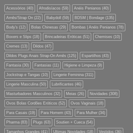
Acessórios
(40)
Afrodisíacos
(59)
Anéis Penianos
(40)
Arnês/Strap On
(22)
Babydoll
(59)
BDSM | Bondage
(135)
Body's
(12)
Bolas Chinesas
(29)
Bombas | Anéis Penianos
(78)
Boxers e Slips
(18)
Brincadeiras Eróticas
(51)
Chemises
(10)
Cremes
(13)
Dildos
(47)
Dildos Plugs Anais Strap-On Arnês
(125)
Espartilhos
(43)
Fantasia
(30)
Fantasias
(11)
Higiene e Limpeza
(9)
Jockstrap e Tangas
(10)
Lingerie Feminina
(311)
Lingerie Masculina
(50)
Lubrificantes
(46)
Masturbadores Masculinos
(32)
Meias
(26)
Novidades
(308)
Ovos Bolas Cordões Eróticos
(52)
Ovos Vaginais
(18)
Para Casais
(19)
Para Homem
(43)
Para Mulher
(34)
Pharma
(83)
Plugs
(63)
Soutien + Cueca
(54)
Tamanhos Grandes
(41)
Ultimas Novidades
(18)
Vestidos
(36)