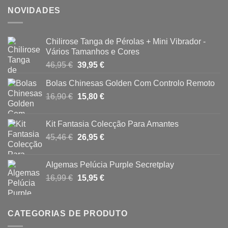
NOVIDADES
Chilirose Tanga de Pérolas + Mini Vibrador -
Vários Tamanhos e Cores
O
O
46,95
€
39,95
€
preço
preço
Bolas Chinesas Golden Com Controlo Remoto
original
atual
O
O
16,90
€
era:
15,80
€
é:
preço
preço
46,95 €.
39,95 €.
original
atual
Kit Fantasia Colecção Para Amantes
era:
é:
O
O
45,46
€
26,95
€
16,90 €.
15,80 €.
preço
preço
original
atual
Algemas Pelúcia Purple Secretplay
era:
é:
O
O
16,99
€
15,95
€
45,46 €.
26,95 €.
preço
preço
original
atual
era:
é:
CATEGORIAS DE PRODUTO
16,99 €.
15,95 €.