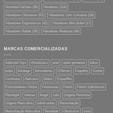
Vestidos/CatSuits
(40)
Vibradores
(114)
Vibradores Clitorianos
(63)
Vibradores Com Comando
(18)
Vibradores Ergonómicos
(42)
Vibradores Mini Bullet
(17)
Vibradores Rabbit
(30)
Vibradores Realistas
(46)
MARCAS COMERCIALIZADAS
Addicted Toys
Afrodisíaco
anal
anéis penianos
bdsm
bolas
bondage
brincadeiras
Chilirose
Coquette
Corset
Crushious
Darkness
Dildos
Espartilho
Estimuladores Clitóris
Feromonas
Fetish
Fetish Submissive
Fleshlight
Intense
Kegel
Lelo
Lingerie Feminina
Lingerie Masculina
lubrificantes
Masturbação
Masturbação Masculina
Novidade
Obsessive
ovos