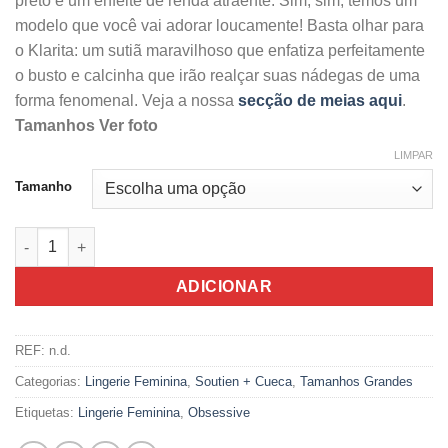
preto e um enfeite de renda atraente. Sim, sim, temos um
modelo que você vai adorar loucamente! Basta olhar para
o Klarita: um sutiã maravilhoso que enfatiza perfeitamente
o busto e calcinha que irão realçar suas nádegas de uma
forma fenomenal. Veja a nossa
secção de meias aqui
.
Tamanhos Ver foto
LIMPAR
Tamanho
Quantidade de Obsessive Lingerie Klarita Preto 2 Peças - Vár
ADICIONAR
REF:
n.d.
Categorias:
Lingerie Feminina
,
Soutien + Cueca
,
Tamanhos Grandes
Etiquetas:
Lingerie Feminina
,
Obsessive