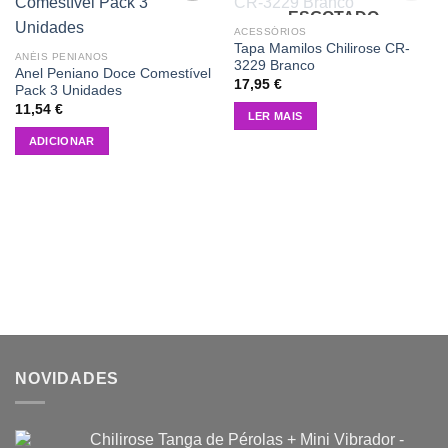
ESGOTADO
Add to
Add to
wishlist
wishlist
ACESSÓRIOS
Tapa Mamilos Chilirose CR-
ANÉIS PENIANOS
3229 Branco
Anel Peniano Doce Comestível
17,95
€
Pack 3 Unidades
11,54
€
LER MAIS
ADICIONAR
NOVIDADES
Chilirose Tanga de Pérolas + Mini Vibrador -