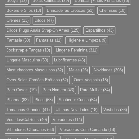
Body's
(12)
Bolas Chinesas
(29)
Bombas | Anéis Penianos
(78)
Boxers e Slips
(18)
Brincadeiras Eróticas
(51)
Chemises
(10)
Cremes
(13)
Dildos
(47)
Dildos Plugs Anais Strap-On Arnês
(125)
Espartilhos
(43)
Fantasia
(30)
Fantasias
(11)
Higiene e Limpeza
(9)
Jockstrap e Tangas
(10)
Lingerie Feminina
(311)
Lingerie Masculina
(50)
Lubrificantes
(46)
Masturbadores Masculinos
(32)
Meias
(26)
Novidades
(308)
Ovos Bolas Cordões Eróticos
(52)
Ovos Vaginais
(18)
Para Casais
(19)
Para Homem
(43)
Para Mulher
(34)
Pharma
(83)
Plugs
(63)
Soutien + Cueca
(54)
Tamanhos Grandes
(41)
Ultimas Novidades
(18)
Vestidos
(36)
Vestidos/CatSuits
(40)
Vibradores
(114)
Vibradores Clitorianos
(63)
Vibradores Com Comando
(18)