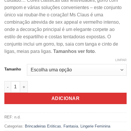
cuidado… Cores clássicas das festividades, gorro com
pompom e várias soluções convenientes – este conjunto
único vai roubar-lhe o coração! Ms Claus é uma
combinação atrevida de sex appeal e vermelho intenso,
onde a decoração principal é um elegante corpete ao
estilo de espartilho e costas tentadoras expostas. O
conjunto inclui um gorro, top, saia com tanga e cinto de
ligas, meias para ligas.
Tamanhos ver foto
.
LIMPAR
Tamanho
Quantidade de Obsessive Conjunto Mãe Natal Vermelho 5 Peça
ADICIONAR
REF:
n.d.
Categorias:
Brincadeiras Eróticas
,
Fantasia
,
Lingerie Feminina