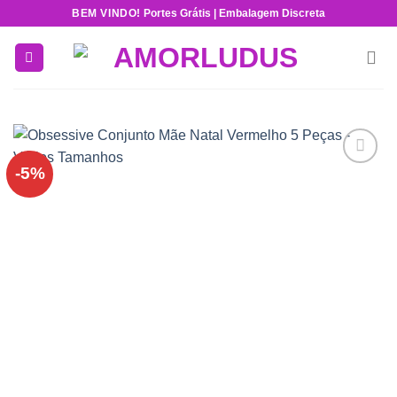
Skip
BEM VINDO!
Portes Grátis | Embalagem Discreta
to
content
-5%
Add to
wishlist