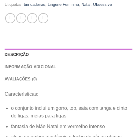
Etiquetas:
brincadeiras
,
Lingerie Feminina
,
Natal
,
Obsessive
DESCRIÇÃO
INFORMAÇÃO ADICIONAL
AVALIAÇÕES (0)
Características:
o conjunto inclui um gorro, top, saia com tanga e cinto
de ligas, meias para ligas
fantasia de Mãe Natal em vermelho intenso
alças de ombro ajustáveis e fecho de várias etapas –