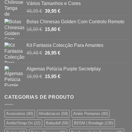
Vários Tamanhos e Cores
O
O
46,95
€
39,95
€
preço
preço
Bolas Chinesas Golden Com Controlo Remoto
original
atual
O
O
16,90
€
era:
15,80
€
é:
preço
preço
46,95 €.
39,95 €.
original
atual
Kit Fantasia Colecção Para Amantes
era:
é:
O
O
45,46
€
26,95
€
16,90 €.
15,80 €.
preço
preço
original
atual
Algemas Pelúcia Purple Secretplay
era:
é:
O
O
16,99
€
15,95
€
45,46 €.
26,95 €.
preço
preço
original
atual
era:
é:
CATEGORIAS DE PRODUTO
16,99 €.
15,95 €.
Acessórios
(40)
Afrodisíacos
(59)
Anéis Penianos
(40)
Arnês/Strap On
(22)
Babydoll
(59)
BDSM | Bondage
(135)