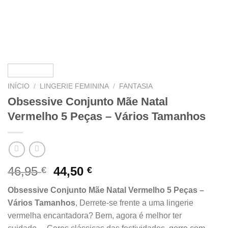
INÍCIO
/
LINGERIE FEMININA
/
FANTASIA
Obsessive Conjunto Mãe Natal
Vermelho 5 Peças – Vários Tamanhos
O
O
46,95
44,50
€
€
preço
preço
Obsessive Conjunto Mãe Natal Vermelho 5 Peças –
original
atual
Vários Tamanhos
, Derrete-se frente a uma lingerie
era:
é:
vermelha encantadora? Bem, agora é melhor ter
46,95 €.
44,50 €.