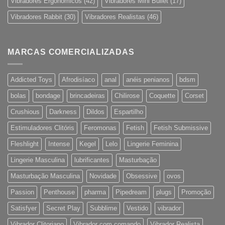
Vibradores Ergonómicos
(42)
Vibradores Mini Bullet
(17)
Vibradores Rabbit
(30)
Vibradores Realistas
(46)
MARCAS COMERCIALIZADAS
Addicted Toys
Afrodisíaco
anal
anéis penianos
bdsm
bolas
bondage
brincadeiras
Chilirose
Coquette
Corset
Crushious
Darkness
Dildos
Espartilho
Estimuladores Clitóris
Feromonas
Fetish
Fetish Submissive
Fleshlight
Intense
Kegel
Lelo
Lingerie Feminina
Lingerie Masculina
lubrificantes
Masturbação
Masturbação Masculina
Novidade
Obsessive
ovos
Passion
Penthouse
pharma
Pipedream
plugs
Promoção
Satisfyer
Secret Play
Subblime
Vestido
vibrador
Vibrador Clitoriano
Vibrador com comando
Vibrador Realista