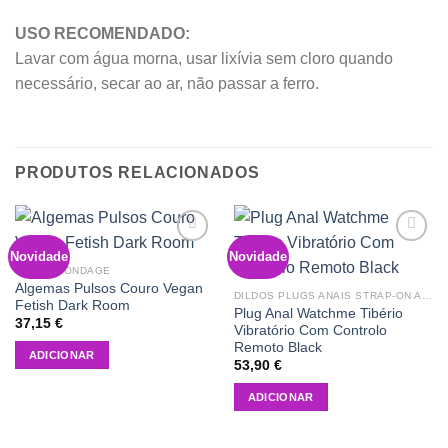
USO RECOMENDADO:
Lavar com água morna, usar lixívia sem cloro quando
necessário, secar ao ar, não passar a ferro.
PRODUTOS RELACIONADOS
Novidade
Novidade
Add to
Add to
wishlist
wishlist
BDSM | BONDAGE
Algemas Pulsos Couro Vegan
DILDOS PLUGS ANAIS STRAP-ON ARNÊS
Fetish Dark Room
Plug Anal Watchme Tibério
37,15
€
Vibratório Com Controlo
Remoto Black
ADICIONAR
53,90
€
ADICIONAR