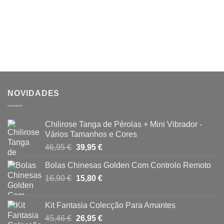
NOVIDADES
Chilirose Tanga de Pérolas + Mini Vibrador -
Vários Tamanhos e Cores
O
O
46,95
€
39,95
€
preço
preço
Bolas Chinesas Golden Com Controlo Remoto
original
atual
O
O
16,90
€
era:
15,80
€
é:
preço
preço
46,95 €.
39,95 €.
original
atual
Kit Fantasia Colecção Para Amantes
era:
é:
O
O
45,46
€
26,95
€
16,90 €.
15,80 €.