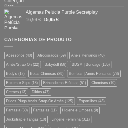
preço
preço
original
atual
Algemas Pelúcia Purple Secretplay
era:
é:
O
O
16,99
€
15,95
€
45,46 €.
26,95 €.
preço
preço
original
atual
era:
é:
CATEGORIAS DE PRODUTO
16,99 €.
15,95 €.
Acessórios
(40)
Afrodisíacos
(59)
Anéis Penianos
(40)
Arnês/Strap On
(22)
Babydoll
(59)
BDSM | Bondage
(135)
Body's
(12)
Bolas Chinesas
(29)
Bombas | Anéis Penianos
(78)
Boxers e Slips
(18)
Brincadeiras Eróticas
(51)
Chemises
(10)
Cremes
(13)
Dildos
(47)
Dildos Plugs Anais Strap-On Arnês
(125)
Espartilhos
(43)
Fantasia
(30)
Fantasias
(11)
Higiene e Limpeza
(9)
Jockstrap e Tangas
(10)
Lingerie Feminina
(311)