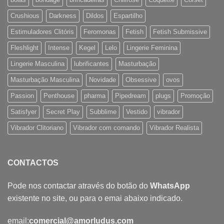
Crushious
Darkness
Dildos
Espartilho
Estimuladores Clitóris
Feromonas
Fetish
Fetish Submissive
Fleshlight
Intense
Kegel
Lelo
Lingerie Feminina
Lingerie Masculina
lubrificantes
Masturbação
Masturbação Masculina
Novidade
Obsessive
ovos
Passion
Penthouse
pharma
Pipedream
plugs
Promoção
Satisfyer
Secret Play
Subblime
Vestido
vibrador
Vibrador Clitoriano
Vibrador com comando
Vibrador Realista
CONTACTOS
Pode nos contactar através do botão do
WhatsApp
existente no site, ou para o emai abaixo indicado.
email:
comercial@amorludus.com