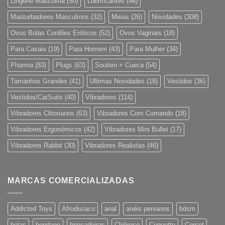
Lingerie Masculina
(50)
Lubrificantes
(46)
Masturbadores Masculinos
(32)
Meias
(26)
Novidades
(308)
Ovos Bolas Cordões Eróticos
(52)
Ovos Vaginais
(18)
Para Casais
(19)
Para Homem
(43)
Para Mulher
(34)
Pharma
(83)
Plugs
(63)
Soutien + Cueca
(54)
Tamanhos Grandes
(41)
Ultimas Novidades
(18)
Vestidos
(36)
Vestidos/CatSuits
(40)
Vibradores
(114)
Vibradores Clitorianos
(63)
Vibradores Com Comando
(18)
Vibradores Ergonómicos
(42)
Vibradores Mini Bullet
(17)
Vibradores Rabbit
(30)
Vibradores Realistas
(46)
MARCAS COMERCIALIZADAS
Addicted Toys
Afrodisíaco
anal
anéis penianos
bdsm
bolas
bondage
brincadeiras
Chilirose
Coquette
Corset