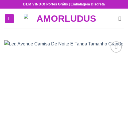
Skip
BEM VINDO!
Portes Grátis | Embalagem Discreta
to
content
Add to
wishlist