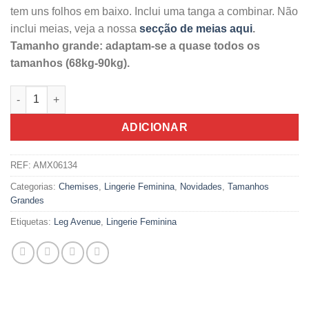
tem uns folhos em baixo. Inclui uma tanga a combinar. Não
inclui meias, veja a nossa
secção de meias aqui
.
Tamanho grande: adaptam-se a quase todos os
tamanhos (68kg-90kg).
Quantidade de Leg Avenue Camisa De Noite E Tanga Tamanho
ADICIONAR
REF:
AMX06134
Categorias:
Chemises
,
Lingerie Feminina
,
Novidades
,
Tamanhos
Grandes
Etiquetas:
Leg Avenue
,
Lingerie Feminina