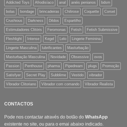
Addicted Toys
Afrodisíaco
anal
anéis penianos
bdsm
bolas
bondage
brincadeiras
Chilirose
Coquette
Corset
Crushious
Darkness
Dildos
Espartilho
Estimuladores Clitóris
Feromonas
Fetish
Fetish Submissive
Fleshlight
Intense
Kegel
Lelo
Lingerie Feminina
Lingerie Masculina
lubrificantes
Masturbação
Masturbação Masculina
Novidade
Obsessive
ovos
Passion
Penthouse
pharma
Pipedream
plugs
Promoção
Satisfyer
Secret Play
Subblime
Vestido
vibrador
Vibrador Clitoriano
Vibrador com comando
Vibrador Realista
CONTACTOS
Pode nos contactar através do botão do
WhatsApp
existente no site, ou para o emai abaixo indicado.