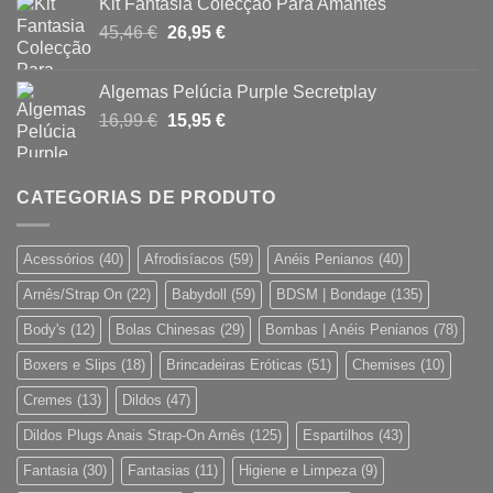
Kit Fantasia Colecção Para Amantes
era:
é:
O
O
45,46
€
26,95
€
16,90 €.
15,80 €.
preço
preço
original
atual
Algemas Pelúcia Purple Secretplay
era:
é:
O
O
16,99
€
15,95
€
45,46 €.
26,95 €.
preço
preço
original
atual
era:
é:
CATEGORIAS DE PRODUTO
16,99 €.
15,95 €.
Acessórios
(40)
Afrodisíacos
(59)
Anéis Penianos
(40)
Arnês/Strap On
(22)
Babydoll
(59)
BDSM | Bondage
(135)
Body's
(12)
Bolas Chinesas
(29)
Bombas | Anéis Penianos
(78)
Boxers e Slips
(18)
Brincadeiras Eróticas
(51)
Chemises
(10)
Cremes
(13)
Dildos
(47)
Dildos Plugs Anais Strap-On Arnês
(125)
Espartilhos
(43)
Fantasia
(30)
Fantasias
(11)
Higiene e Limpeza
(9)