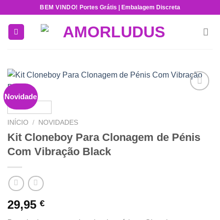
Skip
BEM VINDO!
Portes Grátis | Embalagem Discreta
to
content
Novidade
Add to
wishlist
INÍCIO
/
NOVIDADES
Kit Cloneboy Para Clonagem de Pénis
Com Vibração Black
29,95
€