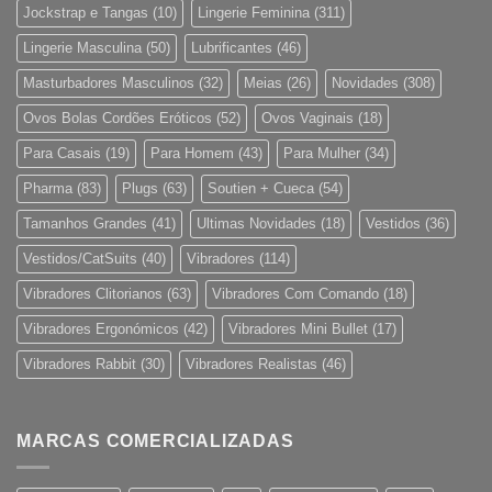
Jockstrap e Tangas
(10)
Lingerie Feminina
(311)
Lingerie Masculina
(50)
Lubrificantes
(46)
Masturbadores Masculinos
(32)
Meias
(26)
Novidades
(308)
Ovos Bolas Cordões Eróticos
(52)
Ovos Vaginais
(18)
Para Casais
(19)
Para Homem
(43)
Para Mulher
(34)
Pharma
(83)
Plugs
(63)
Soutien + Cueca
(54)
Tamanhos Grandes
(41)
Ultimas Novidades
(18)
Vestidos
(36)
Vestidos/CatSuits
(40)
Vibradores
(114)
Vibradores Clitorianos
(63)
Vibradores Com Comando
(18)
Vibradores Ergonómicos
(42)
Vibradores Mini Bullet
(17)
Vibradores Rabbit
(30)
Vibradores Realistas
(46)
MARCAS COMERCIALIZADAS