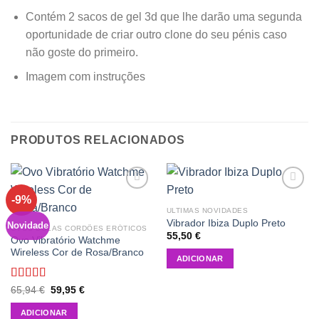
Contém 2 sacos de gel 3d que lhe darão uma segunda
oportunidade de criar outro clone do seu pénis caso
não goste do primeiro.
Imagem com instruções
PRODUTOS RELACIONADOS
-9%
Add to
Add to
wishlist
wishlist
ULTIMAS NOVIDADES
Vibrador Ibiza Duplo Preto
Novidade
OVOS BOLAS CORDÕES ERÓTICOS
55,50
€
Ovo Vibratório Watchme
Wireless Cor de Rosa/Branco
ADICIONAR
Avaliação
O
O
65,94
€
59,95
€
preço
preço
5.00
de 5
original
atual
ADICIONAR
era:
é: