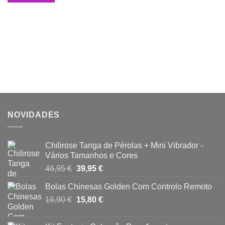
65,94 €.
59,95 €.
NOVIDADES
Chilirose Tanga de Pérolas + Mini Vibrador -
Vários Tamanhos e Cores
O
O
46,95
€
39,95
€
preço
preço
Bolas Chinesas Golden Com Controlo Remoto
original
atual
O
O
16,90
€
era:
15,80
€
é:
preço
preço
46,95 €.
39,95 €.
original
atual