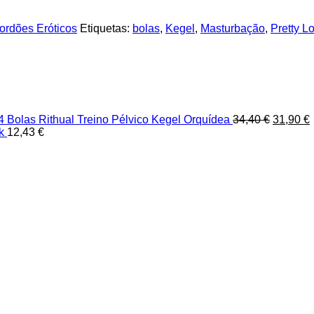
ordões Eróticos
Etiquetas:
bolas
,
Kegel
,
Masturbação
,
Pretty L
O
 4 Bolas Rithual Treino Pélvico Kegel Orquídea
34,40
€
31,90
€
preço
k
12,43
€
original
a
era:
é
34,40 €.