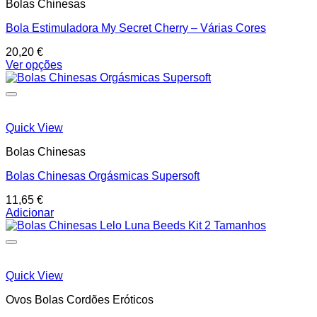
Bolas Chinesas
Bola Estimuladora My Secret Cherry – Várias Cores
20,20
€
Ver opções
This
product
has
multiple
variants.
Quick View
The
Bolas Chinesas
options
may
Bolas Chinesas Orgásmicas Supersoft
be
chosen
11,65
€
on
Adicionar
the
product
page
Quick View
Ovos Bolas Cordões Eróticos