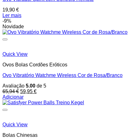
19,90
€
Ler mais
-9%
Novidade
Quick View
Ovos Bolas Cordões Eróticos
Ovo Vibratório Watchme Wireless Cor de Rosa/Branco
Avaliação
5.00
de 5
O
O
65,94
€
59,95
€
preço
preço
Adicionar
original
atual
era:
é:
65,94 €.
59,95 €.
Quick View
Bolas Chinesas