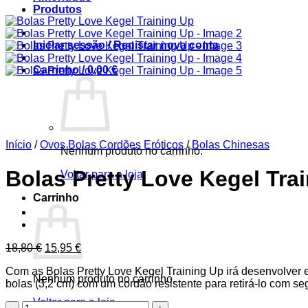
Produtos
Iniciar sessão / Registar nova conta
Carrinho /
0,00
€
Início
/
Ovos Bolas Cordões Eróticos
/
Bolas Chinesas
Nenhum produto no carrinho.
Bolas Pretty Love Kegel Tra
Voltar para a loja
Carrinho
O
O
18,80
€
15,95
€
preço
preço
Com as Bolas Pretty Love Kegel Training Up irá desenvolver e
original
atual
Nenhum produto no carrinho.
bolas (3,2 cm) com um cordão resistente para retirá-lo com se
era:
é:
18,80 €.
15,95 €.
Voltar para a loja
Quantidade