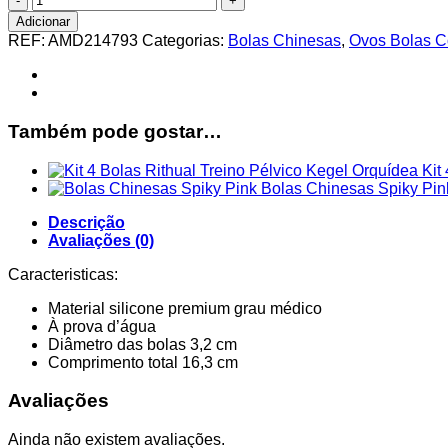
de
Adicionar
Bolas
REF:
AMD214793
Categorias:
Bolas Chinesas
,
Ovos Bolas C
Pretty
Love
Kegel
Training
Up
Também pode gostar…
Kit
Bolas Chinesas Spiky Pin
Descrição
Avaliações (0)
Caracteristicas:
Material silicone premium grau médico
À prova d’água
Diâmetro das bolas 3,2 cm
Comprimento total 16,3 cm
Avaliações
Ainda não existem avaliações.