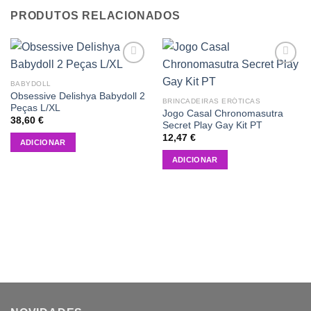
PRODUTOS RELACIONADOS
Add to
Add to
wishlist
wishlist
BABYDOLL
Obsessive Delishya Babydoll 2
BRINCADEIRAS ERÓTICAS
Peças L/XL
Jogo Casal Chronomasutra
38,60
€
Secret Play Gay Kit PT
12,47
€
ADICIONAR
ADICIONAR