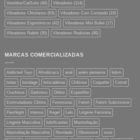
Vestidos/CatSuits
(40)
Vibradores
(114)
Vibradores Clitorianos
(63)
Vibradores Com Comando
(18)
Vibradores Ergonómicos
(42)
Vibradores Mini Bullet
(17)
Vibradores Rabbit
(30)
Vibradores Realistas
(46)
MARCAS COMERCIALIZADAS
Addicted Toys
Afrodisíaco
anal
anéis penianos
bdsm
bolas
bondage
brincadeiras
Chilirose
Coquette
Corset
Crushious
Darkness
Dildos
Espartilho
Estimuladores Clitóris
Feromonas
Fetish
Fetish Submissive
Fleshlight
Intense
Kegel
Lelo
Lingerie Feminina
Lingerie Masculina
lubrificantes
Masturbação
Masturbação Masculina
Novidade
Obsessive
ovos