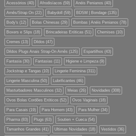
Acessórios
(40)
Afrodisíacos
(59)
Anéis Penianos
(40)
Arnês/Strap On
(22)
Babydoll
(59)
BDSM | Bondage
(135)
Body's
(12)
Bolas Chinesas
(29)
Bombas | Anéis Penianos
(78)
Boxers e Slips
(18)
Brincadeiras Eróticas
(51)
Chemises
(10)
Cremes
(13)
Dildos
(47)
Dildos Plugs Anais Strap-On Arnês
(125)
Espartilhos
(43)
Fantasia
(30)
Fantasias
(11)
Higiene e Limpeza
(9)
Jockstrap e Tangas
(10)
Lingerie Feminina
(311)
Lingerie Masculina
(50)
Lubrificantes
(46)
Masturbadores Masculinos
(32)
Meias
(26)
Novidades
(308)
Ovos Bolas Cordões Eróticos
(52)
Ovos Vaginais
(18)
Para Casais
(19)
Para Homem
(43)
Para Mulher
(34)
Pharma
(83)
Plugs
(63)
Soutien + Cueca
(54)
Tamanhos Grandes
(41)
Ultimas Novidades
(18)
Vestidos
(36)