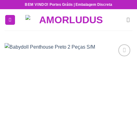
Skip
BEM VINDO!
Portes Grátis | Embalagem Discreta
to
content
Add to
wishlist