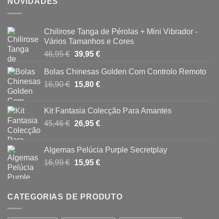
NOVIDADES
Chilirose Tanga de Pérolas + Mini Vibrador -
Vários Tamanhos e Cores
O
O
46,95
€
39,95
€
preço
preço
Bolas Chinesas Golden Com Controlo Remoto
original
atual
O
O
16,90
€
era:
15,80
€
é:
preço
preço
46,95 €.
39,95 €.
original
atual
Kit Fantasia Colecção Para Amantes
era:
é:
O
O
45,46
€
26,95
€
16,90 €.
15,80 €.
preço
preço
original
atual
Algemas Pelúcia Purple Secretplay
era:
é:
O
O
16,99
€
15,95
€
45,46 €.
26,95 €.
preço
preço
original
atual
era:
é:
CATEGORIAS DE PRODUTO
16,99 €.
15,95 €.