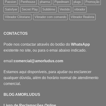
Passion
Penthouse
pharma
Pipedream
plugs
Promoção
Satisfyer
Secret Play
Subblime
Vestido
vibrador
Vibrador Clitoriano
Vibrador com comando
Vibrador Realista
CONTACTOS
Pode nos contactar através do botão do
WhatsApp
existente no site, ou para o emai abaixo indicado.
email:
comercial@amorludus.com
Estamos aqui disponíveis, para ajudar ou esclarecer
qualquer dúvida, além do horário normal de atendimento
comercial.
BLOG AMORLUDUS
Livro de Reclamações Online